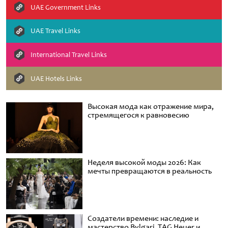
UAE Government Links
UAE Travel Links
International Travel Links
UAE Hotels Links
Высокая мода как отражение мира,
стремящегося к равновесию
Неделя высокой моды 2026: Как
мечты превращаются в реальность
Создатели времени: наследие и
мастерство Bvlgari, TAG Heuer и