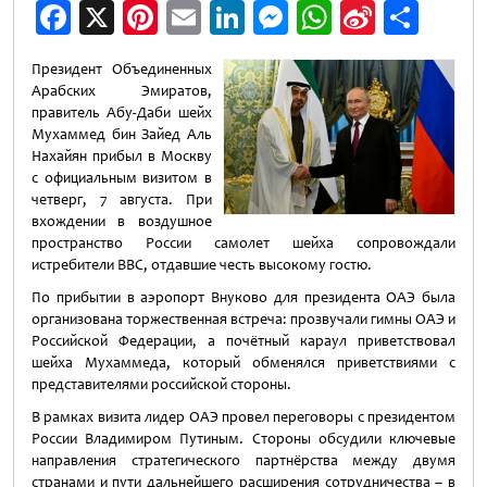
Facebook
X
Pinterest
Email
LinkedIn
Messenger
WhatsApp
Sina
Отп
Weibo
Президент Объединенных
Арабских Эмиратов,
правитель Абу-Даби шейх
Мухаммед бин Зайед Аль
Нахайян прибыл в Москву
с официальным визитом в
четверг, 7 августа. При
вхождении в воздушное
пространство России самолет шейха сопровождали
истребители ВВС, отдавшие честь высокому гостю.
По прибытии в аэропорт Внуково для президента ОАЭ была
организована торжественная встреча: прозвучали гимны ОАЭ и
Российской Федерации, а почётный караул приветствовал
шейха Мухаммеда, который обменялся приветствиями с
представителями российской стороны.
В рамках визита лидер ОАЭ провел переговоры с президентом
России Владимиром Путиным. Стороны обсудили ключевые
направления стратегического партнёрства между двумя
странами и пути дальнейшего расширения сотрудничества – в