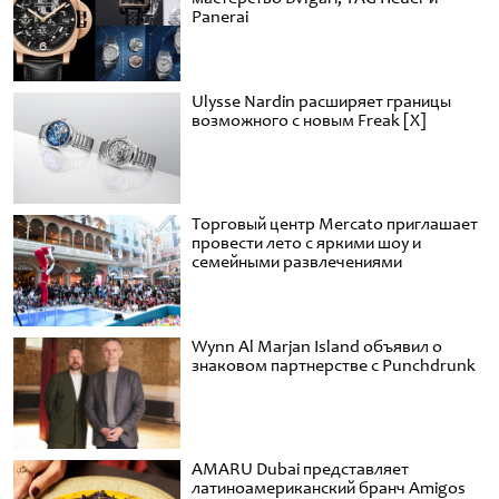
Panerai
Ulysse Nardin расширяет границы
возможного с новым Freak [X]
Торговый центр Mercato приглашает
провести лето с яркими шоу и
семейными развлечениями
Wynn Al Marjan Island объявил о
знаковом партнерстве с Punchdrunk
AMARU Dubai представляет
латиноамериканский бранч Amigos