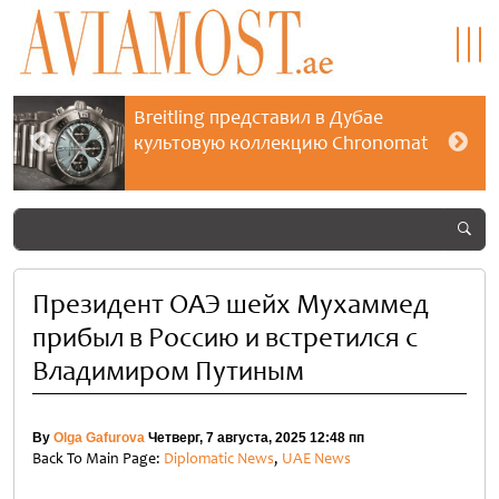
Breitling представил в Дубае
культовую коллекцию Chronomat
Президент ОАЭ шейх Мухаммед
прибыл в Россию и встретился с
Владимиром Путиным
By
Olga Gafurova
Четверг, 7 августа, 2025 12:48 пп
Back To Main Page:
Diplomatic News
,
UAE News