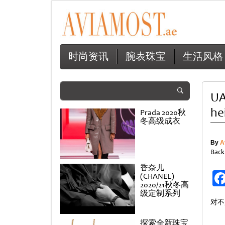
时尚资讯
腕表珠宝
生活风格
UA
he
Prada 2020秋
冬高级成衣
By
A
Back
香奈儿
(CHANEL)
2020/21秋冬高
级定制系列
对不
探索全新珠宝