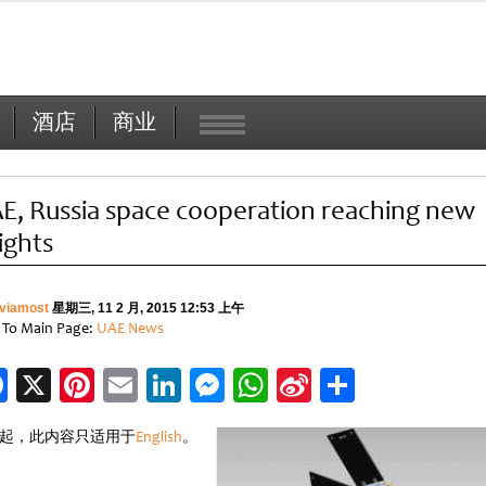
酒店
商业
E, Russia space cooperation reaching new
ights
viamost
星期三, 11 2 月, 2015 12:53 上午
 To Main Page:
UAE News
Facebook
X
Pinterest
Email
LinkedIn
Messenger
WhatsApp
Sina
分
Weibo
享
起，此内容只适用于
English
。