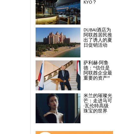
KYO？
DUBAI酒店为
阿联酋居民推
出了诱人的夏
日促销活动
萨利赫·阿鲁
德：“信任是
阿联酋企业最
重要的资产”
米兰的璀璨光
芒：走进马可
·瓦伦特高级
珠宝的世界