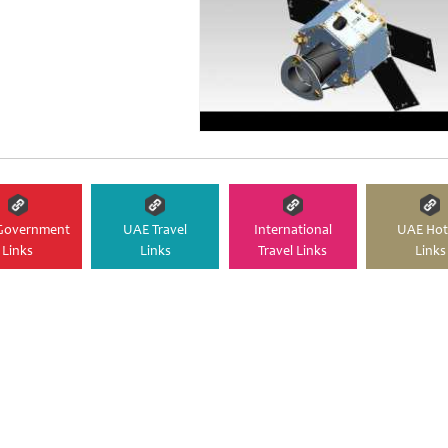
Government
UAE Travel
International
UAE Hot
Links
Links
Travel Links
Links