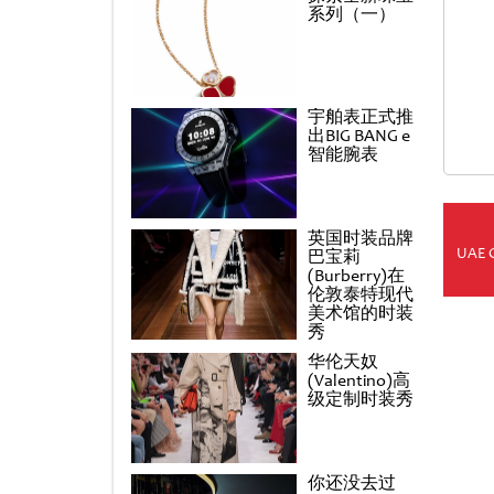
系列（一）
宇舶表正式推
出BIG BANG e
智能腕表
英国时装品牌
UAE 
巴宝莉
(Burberry)在
伦敦泰特现代
美术馆的时装
秀
华伦天奴
(Valentino)高
级定制时装秀
你还没去过