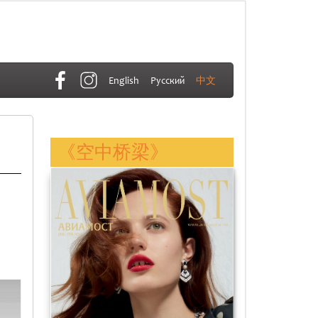
English
Русский
中文
《空中桥梁》