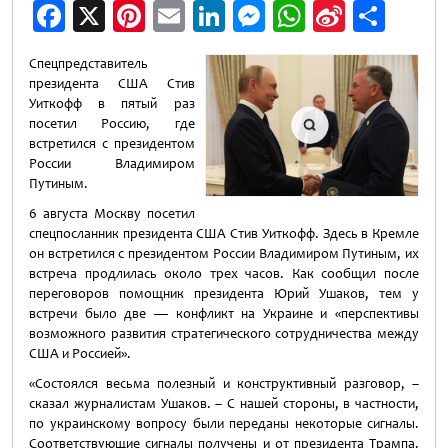
Facebook
X
Pinterest
Email
LinkedIn
Messenger
WhatsApp
Sina
Отп
Weibo
Спецпредставитель
президента США Стив
Уиткофф в пятый раз
посетил Россию, где
встретился с президентом
России Владимиром
Путиным.
6 августа Москву посетил
спецпосланник президента США Стив Уиткофф. Здесь в Кремле
он встретился с президентом России Владимиром Путиным, их
встреча продлилась около трех часов. Как сообщил после
переговоров помощник президента Юрий Ушаков, тем у
встречи было две — конфликт на Украине и «перспективы
возможного развития стратегического сотрудничества между
США и Россией».
«Состоялся весьма полезный и конструктивный разговор, –
сказал журналистам Ушаков. – С нашей стороны, в частности,
по украинскому вопросу были переданы некоторые сигналы.
Соответствующие сигналы получены и от президента Трампа.