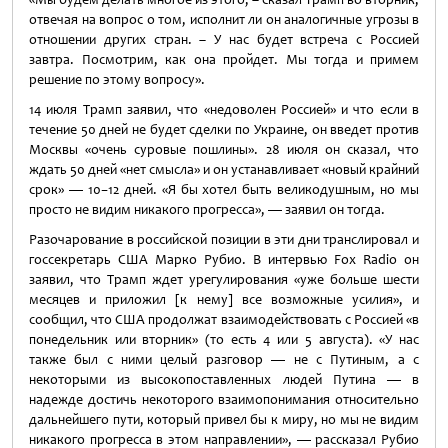
отвечая на вопрос о том, исполнит ли он аналогичные угрозы в
отношении других стран. – У нас будет встреча с Россией
завтра. Посмотрим, как она пройдет. Мы тогда и примем
решение по этому вопросу».
14 июля Трамп заявил, что «недоволен Россией» и что если в
течение 50 дней не будет сделки по Украине, он введет против
Москвы «очень суровые пошлины». 28 июля он сказал, что
ждать 50 дней «нет смысла» и он устанавливает «новый крайний
срок» — 10−12 дней. «Я бы хотел быть великодушным, но мы
просто не видим никакого прогресса», — заявил он тогда.
Разочарование в российской позиции в эти дни транслировал и
госсекретарь США Марко Рубио. В интервью Fox Radio он
заявил, что Трамп ждет урегулирования «уже больше шести
месяцев и приложил [к нему] все возможные усилия», и
сообщил, что США продолжат взаимодействовать с Россией «в
понедельник или вторник» (то есть 4 или 5 августа). «У нас
также был с ними целый разговор — не с Путиным, а с
некоторыми из высокопоставленных людей Путина — в
надежде достичь некоторого взаимопонимания относительно
дальнейшего пути, который привел бы к миру, но мы не видим
никакого прогресса в этом направлении», — рассказал Рубио