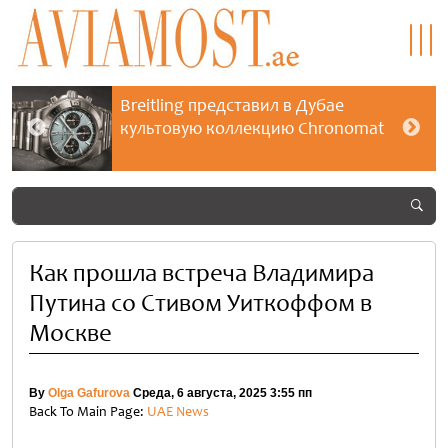
Breitling представил в Дубае
культовую коллекцию Chronomat
Как прошла встреча Владимира
Путина со Стивом Уиткоффом в
Москве
By
Olga Gafurova
Среда, 6 августа, 2025 3:55 пп
Back To Main Page:
UAE News