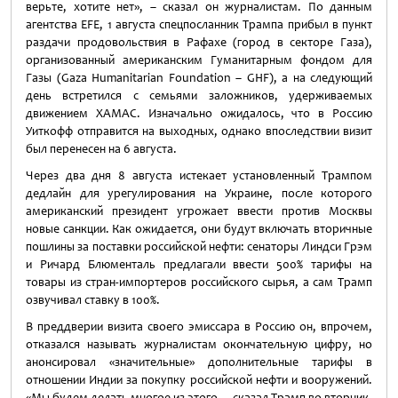
верьте, хотите нет», – сказал он журналистам. По данным
агентства EFE, 1 августа спецпосланник Трампа прибыл в пункт
раздачи продовольствия в Рафахе (город в секторе Газа),
организованный американским Гуманитарным фондом для
Газы (Gaza Humanitarian Foundation – GHF), а на следующий
день встретился с семьями заложников, удерживаемых
движением ХАМАС. Изначально ожидалось, что в Россию
Уиткофф отправится на выходных, однако впоследствии визит
был перенесен на 6 августа.
Через два дня 8 августа истекает установленный Трампом
дедлайн для урегулирования на Украине, после которого
американский президент угрожает ввести против Москвы
новые санкции. Как ожидается, они будут включать вторичные
пошлины за поставки российской нефти: сенаторы Линдси Грэм
и Ричард Блюменталь предлагали ввести 500% тарифы на
товары из стран-импортеров российского сырья, а сам Трамп
озвучивал ставку в 100%.
В преддверии визита своего эмиссара в Россию он, впрочем,
отказался называть журналистам окончательную цифру, но
анонсировал «значительные» дополнительные тарифы в
отношении Индии за покупку российской нефти и вооружений.
«Мы будем делать многое из этого, – сказал Трамп во вторник,