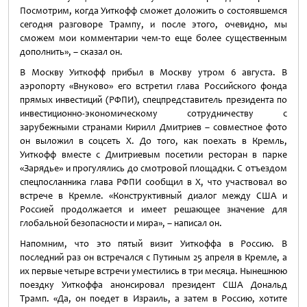
Посмотрим, когда Уиткофф сможет доложить о состоявшемся
сегодня разговоре Трампу, и после этого, очевидно, мы
сможем мои комментарии чем-то еще более существенным
дополнить», – сказал он.
В Москву Уиткофф прибыл в Москву утром 6 августа. В
аэропорту «Внуково» его встретил глава Российского фонда
прямых инвестиций (РФПИ), спецпредставитель президента по
инвестиционно-экономическому сотрудничеству с
зарубежными странами Кирилл Дмитриев – совместное фото
он выложил в соцсеть X. До того, как поехать в Кремль,
Уиткофф вместе с Дмитриевым посетили ресторан в парке
«Зарядье» и прогулялись до смотровой площадки. С отъездом
спецпосланника глава РФПИ сообщил в X, что участвовал во
встрече в Кремле. «Конструктивный диалог между США и
Россией продолжается и имеет решающее значение для
глобальной безопасности и мира», – написал он.
Напомним, что это пятый визит Уиткоффа в Россию. В
последний раз он встречался с Путиным 25 апреля в Кремле, а
их первые четыре встречи уместились в три месяца. Нынешнюю
поездку Уиткоффа анонсировал президент США Дональд
Трамп. «Да, он поедет в Израиль, а затем в Россию, хотите