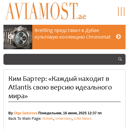
Breitling представил в Дубае
культовую коллекцию Chronomat
Ким Бартер: «Каждый находит в
Atlantis свою версию идеального
мира»
By
Olga Gafurova
Понедельник, 16 июня, 2025 12:37 пп
Back To Main Page:
Hotels
,
Interview
,
UAE News