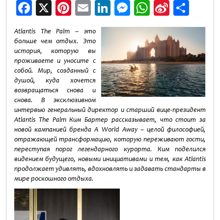
Facebook
X
Pinterest
Email
LinkedIn
Messenger
WhatsApp
Sina
Отп
Weibo
Atlantis The Palm – это
больше чем отдых. Это
история, которую вы
проживаете и уносите с
собой. Мир, созданный с
душой, куда хочется
возвращаться снова и
снова. В эксклюзивном
интервью генеральный директор и старший вице-президент
Atlantis The Palm Ким Бартер рассказывает, что стоит за
новой кампанией бренда A World Away – целой философией,
отражающей трансформацию, которую переживают гости,
переступая порог легендарного курорта. Ким поделился
видением будущего, новыми инициативами и тем, как Atlantis
продолжает удивлять, вдохновлять и задавать стандарты в
мире роскошного отдыха.