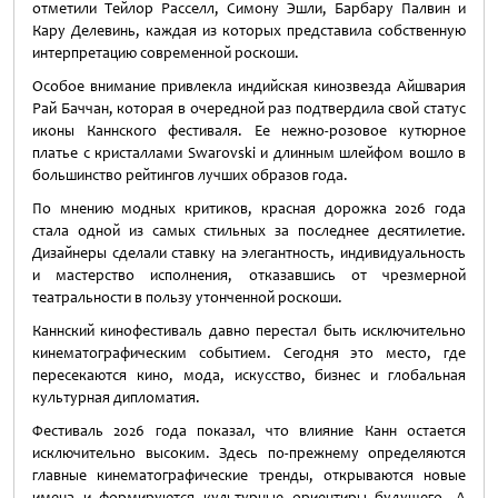
отметили Тейлор Расселл, Симону Эшли, Барбару Палвин и
Кару Делевинь, каждая из которых представила собственную
интерпретацию современной роскоши.
Особое внимание привлекла индийская кинозвезда Айшвария
Рай Баччан, которая в очередной раз подтвердила свой статус
иконы Каннского фестиваля. Ее нежно-розовое кутюрное
платье с кристаллами Swarovski и длинным шлейфом вошло в
большинство рейтингов лучших образов года.
По мнению модных критиков, красная дорожка 2026 года
стала одной из самых стильных за последнее десятилетие.
Дизайнеры сделали ставку на элегантность, индивидуальность
и мастерство исполнения, отказавшись от чрезмерной
театральности в пользу утонченной роскоши.
Каннский кинофестиваль давно перестал быть исключительно
кинематографическим событием. Сегодня это место, где
пересекаются кино, мода, искусство, бизнес и глобальная
культурная дипломатия.
Фестиваль 2026 года показал, что влияние Канн остается
исключительно высоким. Здесь по-прежнему определяются
главные кинематографические тренды, открываются новые
имена и формируются культурные ориентиры будущего. А