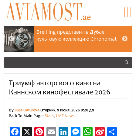
Breitling представил в Дубае
культовую коллекцию Chronomat
Триумф авторского кино на
Каннском кинофестивале 2026
By
Olga Gafurova
Вторник, 9 июня, 2026 8:20 дп
Back To Main Page:
Stars
,
UAE News
Facebook
X
Pinterest
Email
LinkedIn
Messenger
WhatsApp
Sina
Отп