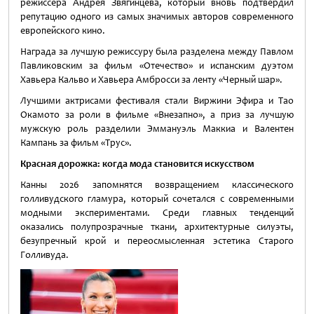
режиссера Андрея Звягинцева, который вновь подтвердил
репутацию одного из самых значимых авторов современного
европейского кино.
Награда за лучшую режиссуру была разделена между Павлом
Павликовским за фильм «Отечество» и испанским дуэтом
Хавьера Кальво и Хавьера Амбросси за ленту «Черный шар».
Лучшими актрисами фестиваля стали Виржини Эфира и Тао
Окамото за роли в фильме «Внезапно», а приз за лучшую
мужскую роль разделили Эммануэль Маккиа и Валентен
Кампань за фильм «Трус».
Красная дорожка: когда мода становится искусством
Канны 2026 запомнятся возвращением классического
голливудского гламура, который сочетался с современными
модными экспериментами. Среди главных тенденций
оказались полупрозрачные ткани, архитектурные силуэты,
безупречный крой и переосмысленная эстетика Старого
Голливуда.