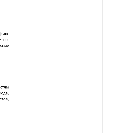
фганг
е по-
разие
остям
люда,
птов,