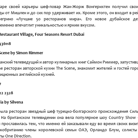
аре своей карьеры шеф-повар Жан-Жорж Вонгерихтен получил сво
ды от Мишлен и до сих пор удерживает их. Кроме этого, он входит в ре
легрино «Лучшие 50 ресторанов мира». Его новое дубайское де
еменно впечатлит уникальностью и ярким вкусом.
Restaurant Village, Four Seasons Resort Dubai
436118
Scene by Simon Rimmer
анский телеведущий и автор кулинарных книг Саймон Риммер, запустив
е ресторан авторской кухни The Scene, знакомит жителей и гостей гор
иционных английской кухней.
7
22 2328
a by Silvena
ыла ресторан звездный шеф турецко-болгарского происхождения Сил
 На британском телевидении она вела популярное шоу Country Show
и прославилась тем, что именно ей заказывали еду во время своих визи
кобританию члены королевской семьи ОАЭ, Орландо Блум, солисты
пы One Direction.