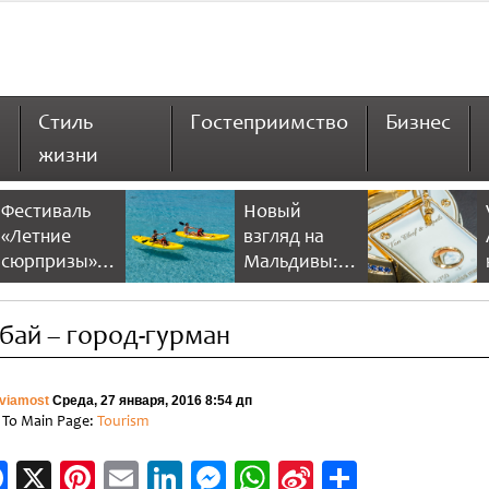
Стиль
Гостеприимство
Бизнес
жизни
Фестиваль
Новый
«Летние
взгляд на
сюрпризы» в
Мальдивы:
Дубае 2026
NH Collection
предлагает
Maldives
бай – город-гурман
больше
Reethi Resort
скидок и
развлечений
viamost
Среда, 27 января, 2016 8:54 дп
 To Main Page:
Tourism
Facebook
X
Pinterest
Email
LinkedIn
Messenger
WhatsApp
Sina
Отправи