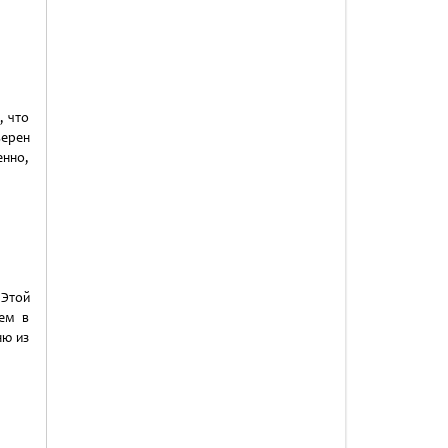
, что
ерен
нно,
 Этой
тем в
ню из