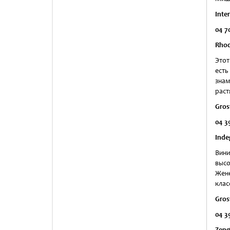
Inter
04 70
Rhod
Этот
ест
зна
раст
Gros
04 3
Inde
Вини
высо
Жене
клас
Gros
04 3
Zen