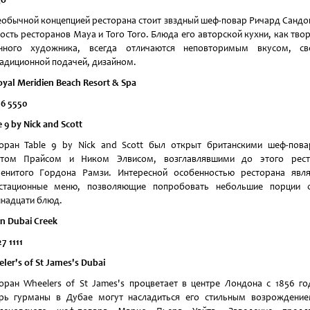
еобычной концепцией ресторана стоит звздный шеф-повар Ричард Сандо
ость ресторанов Maya и Toro Toro. Блюда его авторской кухни, как тво
инного художника, всегда отличаются неповторимым вкусом, св
адиционной подачей, дизайном.
oyal Meridien Beach Resort & Spa
16 5550
e 9 by Nick and Scott
оран Table 9 by Nick and Scott был открыт британскими шеф-пов
ттом Прайсом и Ником Элвисом, возглавлявшими до этого рест
енитого Гордона Рамзи. Интересной особенностью ресторана явл
устационные меню, позволяющие попробовать небольшие порции с
надцати блюд.
on Dubai Creek
27
1111
ler's of St James's Dubai
оран Wheelers of St James's процветает в центре Лондона с 1856 го
рь гурманы в Дубае могут насладиться его стильным возрождени