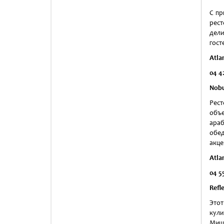
С пр
рест
дели
гост
Atla
04 4
Nob
Рест
объе
ара
обед
акце
Atla
04 5
Refle
Этот
кули
Мишл