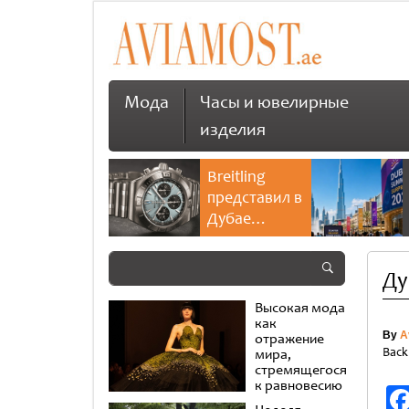
Мода
Часы и ювелирные
изделия
Breitling
представил в
Дубае
культовую
коллекцию
Ду
Chronomat
Высокая мода
как
By
A
отражение
Back
мира,
стремящегося
к равновесию