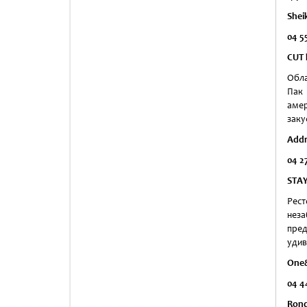
Shei
04 5
CUT 
Обла
Пак 
амер
заку
Addr
04 2
STA
Рест
неза
пред
удив
One&
04 4
Ronda