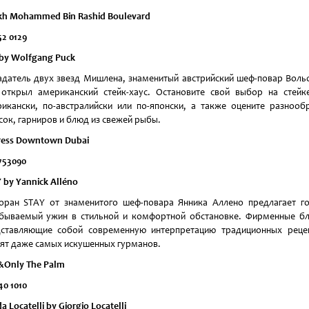
kh Mohammed Bin Rashid Boulevard
52 0129
by Wolfgang Puck
датель двух звезд Мишлена, знаменитый австрийский шеф-повар Воль
открыл американский стейк-хаус. Остановите свой выбор на стейк
икански, по-австралийски или по-японски, а также оцените разнооб
сок, гарниров и блюд из свежей рыбы.
ess Downtown Dubai
753090
Y
by
Yannick
All
é
no
оран STAY от знаменитого шеф-повара Янника Аллено предлагает г
бываемый ужин в стильной и комфортной обстановке. Фирменные б
ставляющие собой современную интерпретацию традиционных реце
ят даже самых искушенных гурманов.
Only The Palm
40 1010
 Locatelli by Giorgio Locatelli