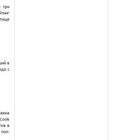
и три
йтинг
тище
ший в
ода с
ьвена
 Cook
тов в
 поп-