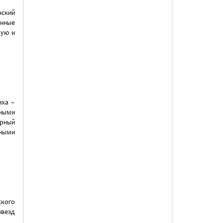
нский
онные
лую и
иха –
нными
рный
сными
ского
звезд