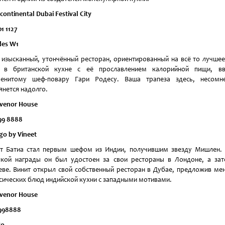
continental Dubai Festival City
1 1127
es W1
 изысканный, утончённый ресторан, ориентированный на всё то лучшее
ь в британской кухне с её прославлением калорийной пищи, вв
менитому шеф-повару Гари Родесу. Ваша трапеза здесь, несомне
янется надолго.
venor House
99 8888
go by Vineet
т Батиа стал первым шефом из Индии, получившим звезду Мишлен.
кой награды он был удостоен за свои рестораны в Лондоне, а за
ве. Винит открыл свой собственный ресторан в Дубае, предложив ме
сических блюд индийской кухни с западными мотивами.
venor House
998888
go