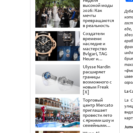
Неделя
высокой моды
2026: Как
Дуб
мечты
кот
превращаются
гост
в реальность
еде,
Создатели
зде
времени:
араб
наследие и
фр
мастерство
инд
Bvlgari, TAG
Heuer и
брит
Panerai
так
Ulysse Nardin
«фь
расширяет
границы
изве
возможного с
огро
новым Freak
La C
[X]
Торговый
La C
центр Mercato
улиц
приглашает
видо
провести лето
карт
с яркими шоу и
семейными
Jume
развлечениями