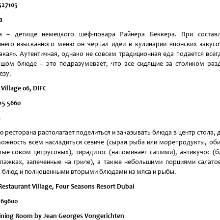
527105
a
a – детище немецкого шеф-повара Райнера Беккера. При составл
него изысканного меню он черпал идеи в кулинарии японских закус
акая». Аутентичная, однако не совсем традиционная еда подается всег
шом блюде – это подразумевает, что все сидящие за столиком раз
езу.
 Village 06, DIFC
25 5660
a
 ресторана располагает поделиться и заказывать блюда в центр стола, 
ожность всем насладиться севиче (сырая рыба или морепродукты, об
тые соком цитрусовых), тирадитос (напоминает сашими), антикучос (
пажках, запеченные на гриле), а также небольшими порциями салато
 блюд и полноценными вторыми блюдами из мяса и рыбы.
Restaurant Village, Four Seasons Resort Dubai
169600
ining Room by Jean Georges Vongerichten