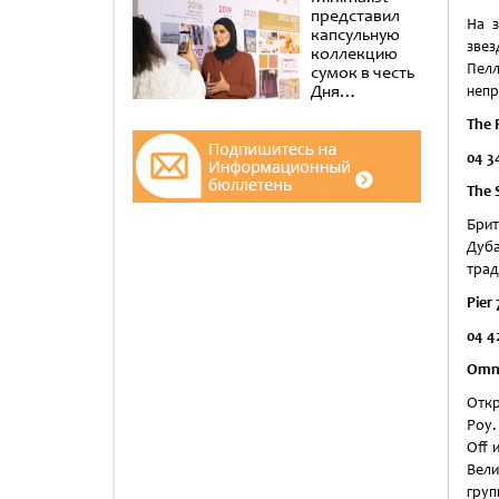
представил
На з
капсульную
звез
коллекцию
Пел
сумок в честь
Дня
непр
эмиратских
The 
женщин в
музее Al
04 3
Shindagha
The 
Брит
Дуба
трад
Pier 
04 4
Omni
Откр
Роу.
Off 
Вели
груп