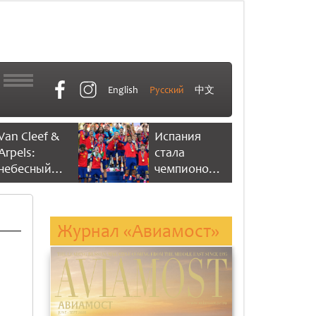
English
Русский
中文
Van Cleef &
Испания
Arpels:
стала
небесный
чемпионом
танец
мира по
времени
футболу,
одержав
Журнал «Авиамост»
победу со
счетом 1:0
ть