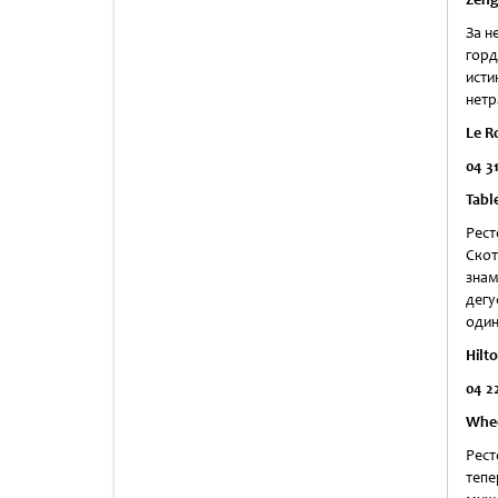
За н
горд
ист
нетр
Le R
04 3
Tabl
Рест
Ско
знам
дег
один
Hilt
04
2
Whee
Рест
тепе