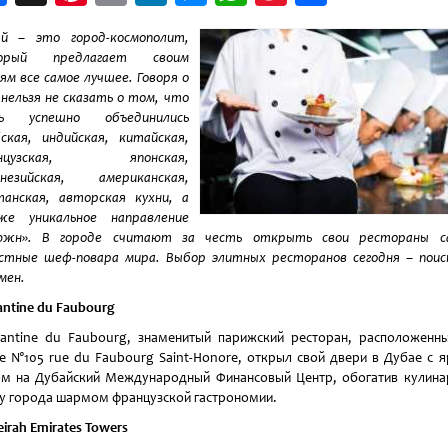
Weibo
ай – это город-космополит,
орый предлагает своим
ям все самое лучшее. Говоря о
 нельзя не сказать о том, что
сь успешно объединились
ская, индийская, китайская,
анцузская, японская,
онезийская, американская,
анская, авторская кухни, а
же уникальное направление
южн». В городе считают за честь открыть свои рестораны с
стные шеф-повара мира. Выбор элитных ресторанов сегодня – пои
мен.
antine du Faubourg
antine du Faubourg, знаменитый парижский ресторан, расположенн
е N°105 rue du Faubourg Saint-Honore, открыл свой двери в Дубае с 
м на Дубайский Международный Финансовый Центр, обогатив кулин
у города шармом французской гастрономии.
irah Emirates Towers