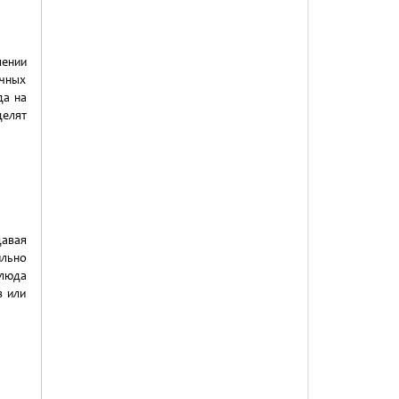
ении
очных
да на
делят
давая
ильно
блюда
в или