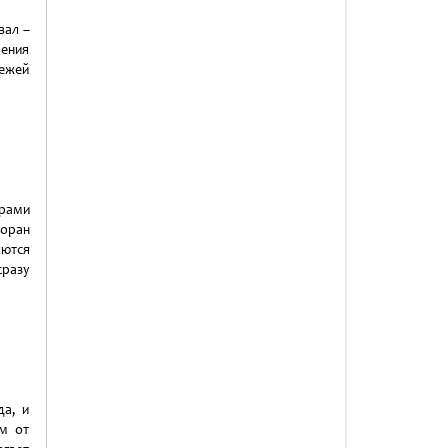
вал –
рения
ежей
арами
оран
яются
разу
да, и
ем от