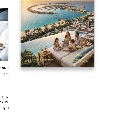
амые
стине
ый на
ярким
арную