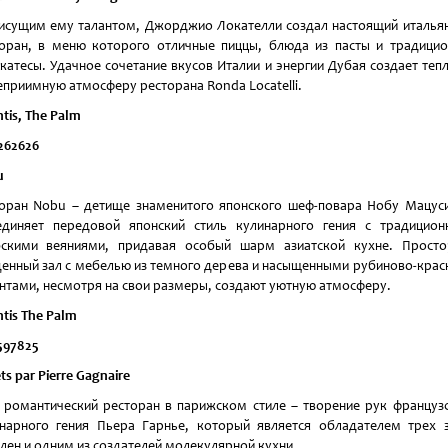
исущим ему талантом, Джорджио Локателли создал настоящий италья
оран, в меню которого отличные пиццы, блюда из пасты и традици
катесы. Удачное сочетание вкусов Италии и энергии Дубая создает теп
еприимную атмосферу ресторана Ronda Locatelli.
ntis, The Palm
262626
u
оран Nobu – детище знаменитого японского шеф-повара Нобу Мацус
диняет передовой японский стиль кулинарного гения с традицио
бскими веяниями, придавая особый шарм азиатской кухне. Просто
енный зал с мебелью из темного дерева и насыщенными рубиново-кра
нтами, несмотря на свои размеры, создают уютную атмосферу.
ntis The Palm
597825
ts par Pierre Gagnaire
 романтический ресторан в парижском стиле – творение рук француз
нарного гения Пьера Гарнье, который является обладателем трех 
ен и одним из создателей молекулярной кухни.