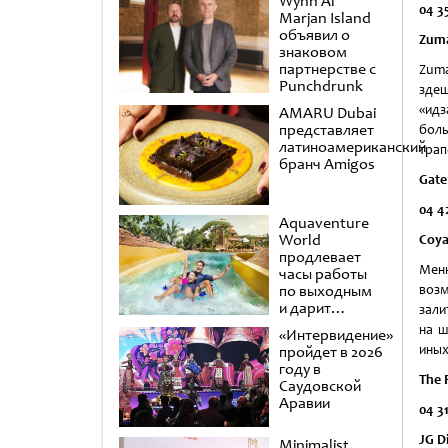
Wynn Al
04 3
Marjan Island
объявил о
Zum
знаковом
партнерстве с
Zum
Punchdrunk
здеш
«идз
AMARU Dubai
представляет
боль
латиноамериканский
трап
бранч Amigos
Gate
04 4
Aquaventure
World
Coy
продлевает
Меню
часы работы
по выходным
возм
и дарит
зали
второй день в
на ш
«Интервидение»
подарок
иных
пройдет в 2026
году в
The 
Саудовской
Аравии
04 3
JG D
Minimalist