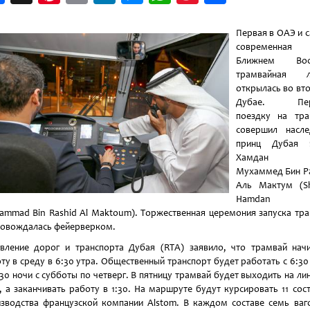
Weibo
Первая в ОАЭ и 
современна
Ближнем Вос
трамвайная л
открылась во вт
Дубае. Пер
поездку на тра
совершил насле
принц Дубая 
Хамдан 
Мухаммед Бин Р
Аль Мактум (Sh
Hamdan 
mmad Bin Rashid Al Maktoum). Торжественная церемония запуска тр
овождалась фейерверком.
вление дорог и транспорта Дубая (RTA) заявило, что трамвай нач
ту в среду в 6:30 утра. Общественный транспорт будет работать с 6:30
:30 ночи с субботы по четверг. В пятницу трамвай будет выходить на ли
, а заканчивать работу в 1:30. На маршруте будут курсировать 11 сос
зводства французской компании Alstom. В каждом составе семь ваг