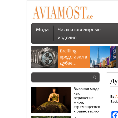
Мода
Часы и ювелирные
изделия
Breitling
представил в
Дубае
культовую
коллекцию
Ду
Chronomat
Высокая мода
как
By
A
отражение
Back
мира,
стремящегося
к равновесию