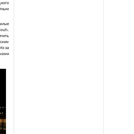
дного
утным
жилые
fouh.
ичить
йским
Из-за
емами