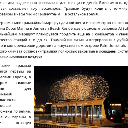
чая два выделенных специально для женщин и детей. Вместимость о
вая составляет 405 пассажиров. Трамваи будут ходить с 10-мин
рвалом в часы пик и с 12-минутным ─ в остальное время.
ервом этапе трамвайный маршрут длиной почти 11 километров свяжет 
ны Dubai Marina и Jumeirah Beach Residences с офисным районом Al Su
льнейшем маршрут планируется продлить еще на 4 километра и увел
чество станций с 11 до 17. Трамвайная линия интегрирована с дуба
о и монорельсовой дорогой на искусственном острове Palm Jumeirah. 
ого климата остановки трамвая полностью закрытые и оснащены сист
иционирования воздуха.
айский трамвай
яется первым за
елами Европы, в
ором силовые
бели для
ичения
пасности
остью
ожены по земле.
же он первым в
ре оснащен