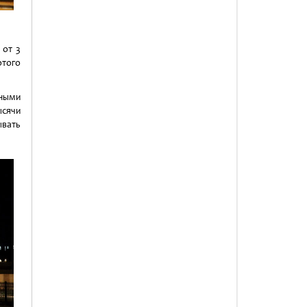
 от 3
отого
ными
ысячи
ывать