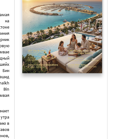
самая
я на
токе
иния
орник
вую
мвае
дный
шейх
Бин
ашид
aikh
Bin
амвая
инает
 утра
нию в
тавов
онов,