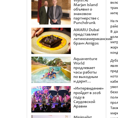
Wynn Al
вклю
Marjan Island
трам
объявил о
инте
знаковом
партнерстве с
На п
Punchdrunk
райо
AMARU Dubai
В да
представляет
коли
латиноамериканский
метр
бранч Amigos
жарк
конд
Aquaventure
Дуб
World
явл
продлевает
пред
часы работы
по выходным
кот
и дарит
ка
второй день в
увел
«Интервидение»
подарок
безо
пройдет в 2026
году в
полн
Саудовской
прол
Аравии
Так
ми
Minimalist