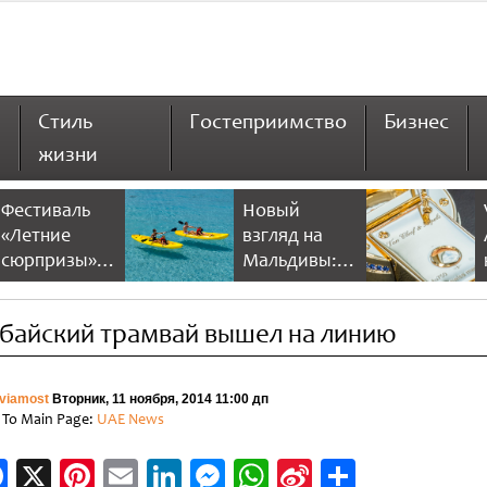
Стиль
Гостеприимство
Бизнес
жизни
Фестиваль
Новый
«Летние
взгляд на
сюрпризы» в
Мальдивы:
Дубае 2026
NH Collection
предлагает
Maldives
байский трамвай вышел на линию
больше
Reethi Resort
скидок и
развлечений
viamost
Вторник, 11 ноября, 2014 11:00 дп
 To Main Page:
UAE News
Facebook
X
Pinterest
Email
LinkedIn
Messenger
WhatsApp
Sina
Отправи