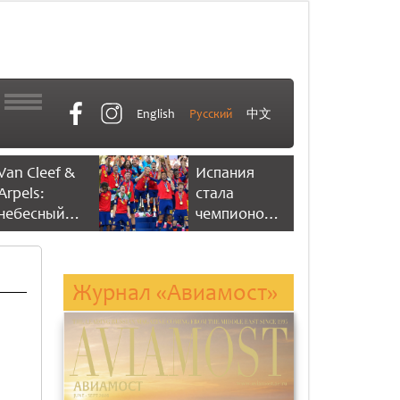
English
Русский
中文
Van Cleef &
Испания
Arpels:
стала
небесный
чемпионом
танец
мира по
времени
футболу,
одержав
Журнал «Авиамост»
победу со
счетом 1:0
ть