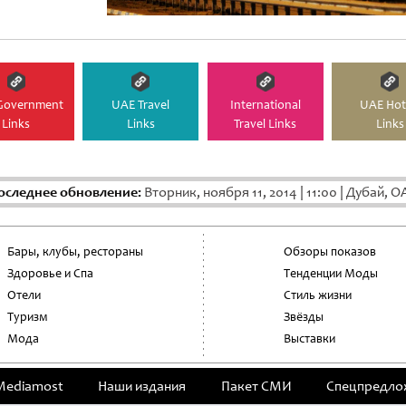
Government
UAE Travel
International
UAE Hot
Links
Links
Travel Links
Links
оследнее обновление:
Вторник, ноября 11, 2014
|
11:00
|
Дубай, О
Бары, клубы, рестораны
Обзоры показов
Здоровье и Спа
Тенденции Моды
Отели
Стиль жизни
Туризм
Звёзды
Мода
Выставки
Mediamost
Наши издания
Пакет СМИ
Cпецпредло