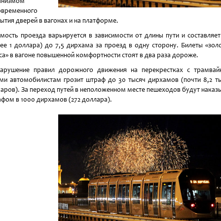
анизмом
овременного
ытия дверей в вагонах и на платформе.
мость проезда варьируется в зависимости от длины пути и составляет
ее 1 доллара) до 7,5 дирхама за проезд в одну сторону. Билеты «зол
са» в вагоне повышенной комфортности стоят в два раза дороже.
нарушение правил дорожного движения на перекрестках с трамвай
ми автомобилистам грозит штраф до 30 тысяч дирхамов (почти 8,2 т
аров). За переход путей в неположенном месте пешеходов будут наказ
фом в 1000 дирхамов (272 доллара).