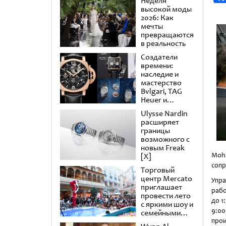
Неделя
высокой моды
2026: Как
мечты
превращаются
в реальность
Создатели
времени:
наследие и
мастерство
Bvlgari, TAG
Heuer и
Panerai
Ulysse Nardin
расширяет
границы
возможного с
новым Freak
Moha
[X]
сопр
Торговый
центр Mercato
Упра
приглашает
рабо
провести лето
до 1
с яркими шоу и
9:00
семейными
развлечениями
прои