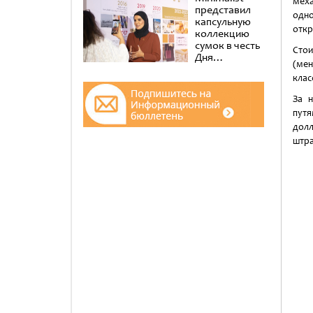
мех
представил
одн
капсульную
откр
коллекцию
сумок в честь
Стои
Дня
(мен
эмиратских
клас
женщин в
музее Al
За 
Shindagha
путя
долл
штра