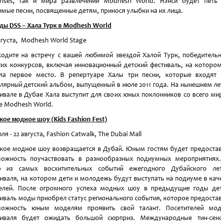
rises, так и мира развлечений Modhesh World. Нэнси будет петь
мые песни, посвященные детям, принося улыбки на их лица.
ды DSS
– Хала Турк в Modhesh
World
вгуста, Modhesh World Stage
одите на встречу с вашей любимой звездой Халой Турк, победитель
их конкурсов, включая инновационный детский фестиваль, на которо
ла первое место. В репертуаре Халы три песни, которые входят
лярный детский альбом, выпущенный в июле 2011 года. На нынешнем л
ивале в Дубае Хала выступит для своих юных поклонников со всего ми
е Modhesh World.
кое модное шоу (Kids
Fashion
Fest
)
юля - 22 августа, Fashion Catwalk, The Dubai Mall
кое модное шоу возвращается в Дубай. Юным гостям будет предоста
ожность поучаствовать в разнообразных подиумных мероприятиях
о из самых восхитительных событий ежегодного Дубайского лет
иваля, на котором дети и молодежь будут выступать на подиуме в кач
елей. После огромного успеха модных шоу в предыдущие годы дет
иваль моды приобрел статус регионального события, которое предоста
можность юным моделям проявить свой талант. Посетителей мод
тиваля будет ожидать большой сюрприз. Международные тин-сенс