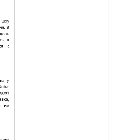
е шоу
ля. В
ость
ть в
ся с
на у
Dubai
ngers
вка,
ит им
своих