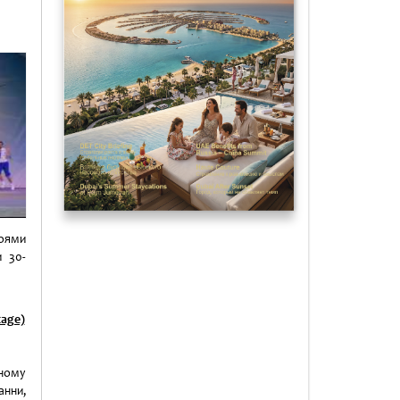
ть
роями
и 30-
tage)
дному
анни,