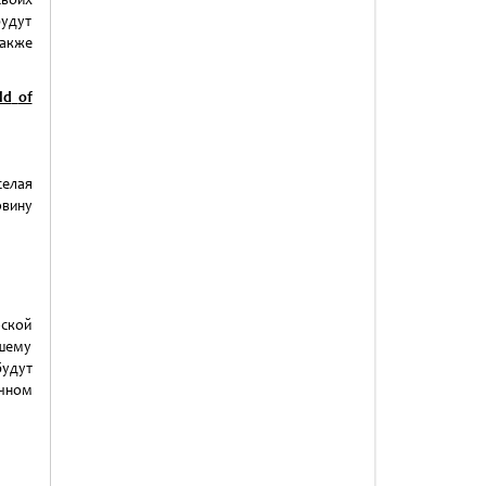
удут
также
ld
of
селая
рвину
рской
ашему
удут
ичном