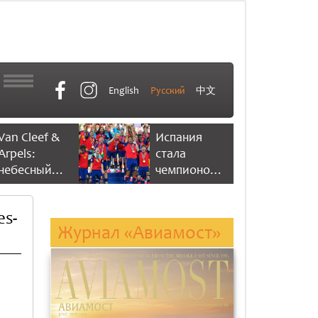
English
Русский
中文
Van Cleef &
Испания
Arpels:
стала
небесный
чемпионом
танец
мира по
времени
футболу,
es-
одержав
Журнал «Авиамост»
победу со
счетом 1:0