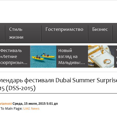
Стиль
Гостеприимство
Бизнес
жизни
Фестиваль
Новый
«Летние
взгляд на
сюрпризы» в
Мальдивы:
Дубае 2026
NH Collection
предлагает
Maldives
лендарь фестиваля Dubai Summer Surpris
больше
Reethi Resort
скидок и
15 (DSS-2015)
развлечений
viamost
Среда, 15 июля, 2015 5:01 дп
 To Main Page:
UAE News