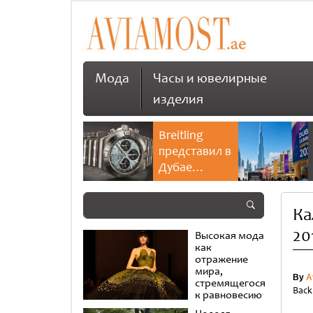
Мода
Часы и ювелирные
изделия
Breitling
представил в
Дубае
культовую
коллекцию
Ка
Chronomat
20
Высокая мода
как
отражение
мира,
By
A
стремящегося
Back
к равновесию