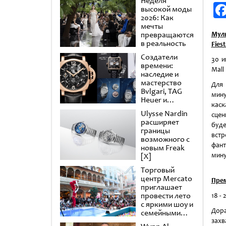
Неделя
высокой моды
2026: Как
мечты
превращаются
Мул
в реальность
Fiest
Создатели
30 и
времени:
Mall
наследие и
мастерство
Для 
Bvlgari, TAG
мин
Heuer и
кас
Panerai
Ulysse Nardin
сцен
расширяет
буд
границы
встр
возможного с
фант
новым Freak
мину
[X]
Торговый
центр Mercato
Пре
приглашает
провести лето
18 - 
с яркими шоу и
Дора
семейными
развлечениями
захв