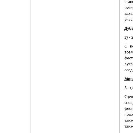
ста
рег
захв
учас
Дуб
23 - 
С к
возм
фест
Хусс
след
Миро
8 - 1
Сцен
спе
фест
прох
такж
такж