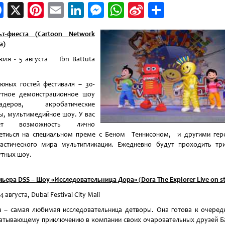
Facebook
X
Pinterest
Email
LinkedIn
Messenger
WhatsApp
Sina
Отправи
Weibo
ьт
-
фиеста
(
Cartoon Network
a)
юля - 5 августа Ibn Battuta
юных гостей фестиваля – 30-
утное демонстрационное шоу
кадеров, акробатические
ы, мультимедийное шоу. У вас
ет возможность лично
етиься на специальном преме с Беном Теннисоном, и другими ге
астического мира мультипликации. Ежедневно будут проходить тр
тных шоу.
мьера
DSS –
Шоу
«
Исследовательница
Дора
»
(
Dora The Explorer Live on s
24 августа, Dubai Festival City Mall
 – самая любимая исследовательница детворы. Она готова к очере
атывающему приключению в компании своих очаровательных друзей Б