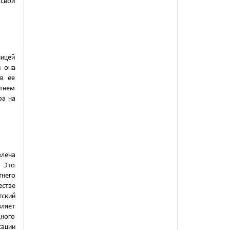
 свои
ницей
м она
 в ее
етнем
ра на
влена
. Это
него
естве
ский
вляет
ного
ации