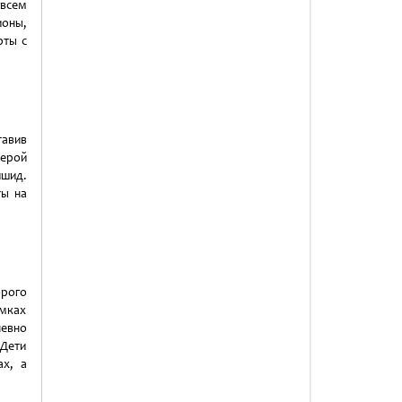
всем
оны,
рты с
авив
ферой
йшид.
ты на
орого
мках
невно
 Дети
ах, а