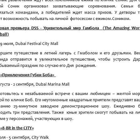
тей Соник организовал захватывающие соревнования. Семьи б
язаться командами, а победителей ждет масса призов. У детворы 
т возможность побывать на личной фотосессии с ежиком.Соником.
овая премьера
DSS
- Удивительный мир Гамбола
(
The
Amazing
Wor
ball
)
29 июля, Dubai Festival City Mall
ршите путешествие в летний лагерь с Гмаболом и его друзьями. Ве
нда отправится в увлекательное путешествие, чтобы устроить Да
бываемый праздник по случаю его Дня рождения.
«Приключения Губки Боба»
вгуста - 2 сентября, Dubai Marina Mall
отовьтесь к незабываемой встрече с вашим любимцем – желтой мо
ой по кличке Боб. Его неугомонные квадратные приятели представят в
манию 25-минутное заводное демонстрационное шоу. Ежедневно б
одить три представления. Также юные зрители смогут побывать на л
ме у персонажей, участвующих в шоу.
«8
-
Bit
in
the
CITY
»
юля - 5 сентября, City Walk