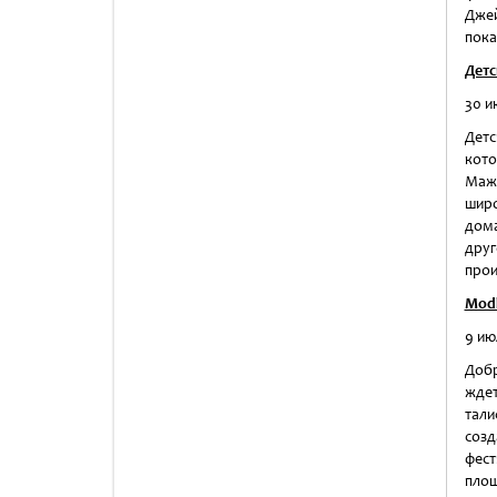
Джей
пока
Детс
30 ию
Детс
кото
Мажл
шир
дома
дру
прои
Mod
9 ию
Добр
жде
тали
созд
фес
площ