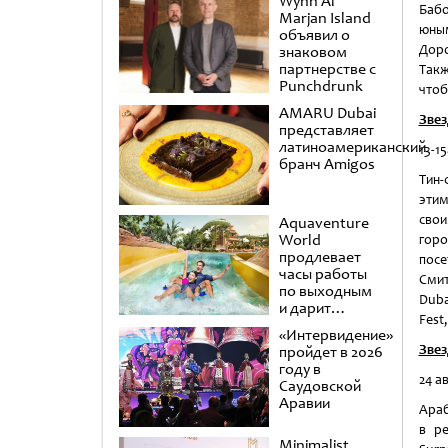
Wynn Al
Бабо
Marjan Island
юным
объявил о
Доро
знаковом
партнерстве с
Такж
Punchdrunk
чтоб
AMARU Dubai
Звез
представляет
латиноамериканский
13-1
бранч Amigos
Тин-
этим
свои
Aquaventure
World
горо
продлевает
посе
часы работы
Смит
по выходным
Duba
и дарит
Fest
второй день в
«Интервидение»
подарок
Звез
пройдет в 2026
году в
24 а
Саудовской
Аравии
Араб
в р
Minimalist