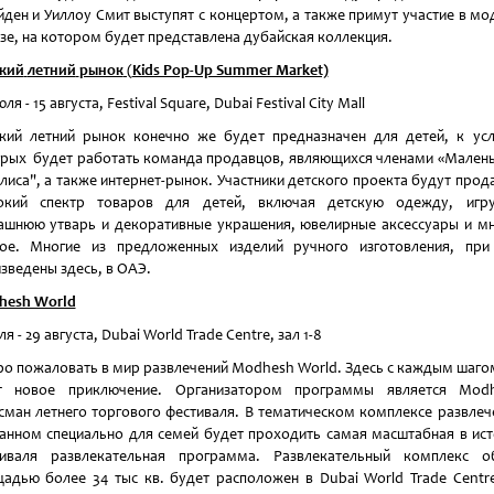
ден и Уиллоу Смит выступят с концертом, а также примут участие в м
зе, на котором будет представлена дубайская коллекция.
кий
летний
рынок
(
Kids Pop-Up Summer Market)
ля - 15 августа, Festival Square, Dubai Festival City Mall
кий летний рынок конечно же будет предназначен для детей, к ус
рых будет работать команда продавцов, являющихся членами «Мален
иса", а также интернет-рынок. Участники детского проекта будут прод
окий спектр товаров для детей, включая детскую одежду, игру
шнюю утварь и декоративные украшения, ювелирные аксессуары и м
гое. Многие из предложенных изделий ручного изготовления, при
зведены здесь, в ОАЭ.
hesh World
ля - 29 августа, Dubai World Trade Centre, зал 1-8
о пожаловать в мир развлечений Modhesh World. Здесь с каждым шаго
т новое приключение. Организатором программы является Modh
сман летнего торгового фестиваля. В тематическом комплексе развлеч
анном специально для семей будет проходить самая масштабная в ис
тиваля развлекательная программа. Развлекательный комплекс о
адью более 34 тыс кв. будет расположен в Dubai World Trade Centr