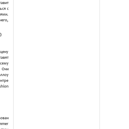
тавит
ься с
иями.
иего,
)
сцену
тавят
всему
. Они
иллоу
ентре
shion
зован
mmer