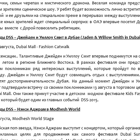
чки, семьи черепах и мистического дракона. Веселая команда предс
 зрителям сценическое шоу. У ребят будет возможность лично встретит
й и ее друзьями на специальном преме в перерывах между выступлен
е юных зрителей ждет специальный сюрприз: в ОАЭ впервые посетит Д
ы вместе с Дорой повеселить ребятишек.
ды DSS
–
Джейден и Уиллоу Смит
в Дубае (Jaden
& Willow
Smith
in
Dubai
5августа, Dubai Mall - Fashion Catwalk
сенсации.. Талантливые Джейден и Уиллоу Смит впервые поднимутся на 
 летом в регионе Ближнего Востока. В рамках фестиваля они предс
м поклонникам ряд интересных выступлений, которые пройдут по 
ду. Джейден и Уиллоу Смит будут совмещать отдых с выступлениями
тят достопримечательности Дубая. На данный момент Джейден и У
 подтвердили встречу со своими поклонниками 13 августа в торговом ц
i Mall. Они также примут участие в детском модном фестивале Kids Fa
, который будет одим из главных событий DSS-2015.
ды DSS
–
Нэнси Аджрам в
Modhesh
World
вгуста, Modhesh World Stage
ская поп-звезда, Нэнси Аджрам выступит с концертом, который органи
екламных целях для продвижения как самого фестиваля Dubai Su