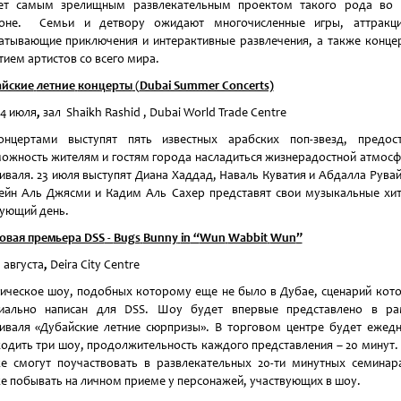
нет самым зрелищным развлекательным проектом такого рода во 
ионе. Семьи и детвору ожидают многочисленные игры, аттракци
атывающие приключения и интерактивные развлечения, а также конце
тием артистов со всего мира.
айские
летние
концерты
(
Dubai Summer Concerts)
24 июля
,
зал Shaikh Rashid , Dubai World Trade Centre
онцертами выступят пять известных арабских поп-звезд, предост
ожность жителям и гостям города насладиться жизнерадостной атмос
иваля. 23 июля выступят Диана Хаддад, Наваль Куватия и Абдалла Рува
ейн Аль Джясми и Кадим Аль Сахер представят свои музыкальные хи
ующий день.
вая премьера DSS
-
Bugs
Bunny
in
“
Wun
Wabbit
Wun
”
7 августа
,
Deira City Centre
ическое шоу, подобных которому еще не было в Дубае, сценарий кот
циально написан для DSS. Шоу будет впервые представлено в ра
иваля «Дубайские летние сюрпризы». В торговом центре будет ежед
одить три шоу, продолжительность каждого представления – 20 минут.
е смогут поучаствовать в развлекательных 20-ти минутных семинар
е побывать на личном приеме у персонажей, участвующих в шоу.