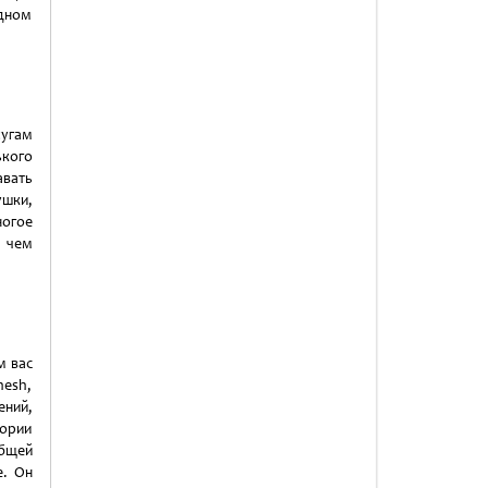
одном
лугам
ького
авать
шки,
ногое
 чем
м вас
esh,
ений,
тории
бщей
e. Он