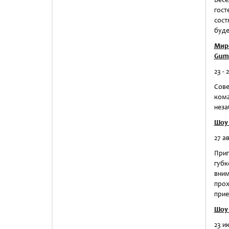
гос
сост
буде
Мир
Gum
23 - 
Сове
кома
неза
Шоу 
27 а
Приг
губк
вни
прох
прие
Шоу 
23 и