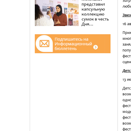
Surp
представил
люби
капсульную
коллекцию
Звез
сумок в честь
Дня
16 а
эмиратских
Прих
женщин в
музее Al
мног
Shindagha
заня
попу
фест
сцен
Детс
13 и
Детс
возм
одн
фест
мод
фест
воз
фес