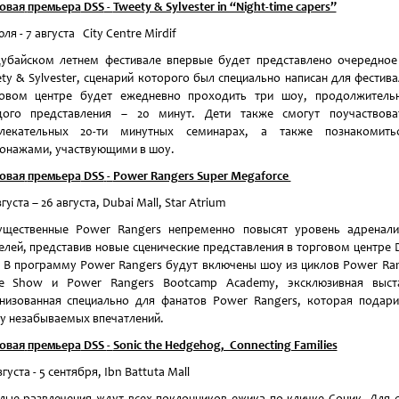
овая
премьера
DSS
-
Tweety & Sylvester in “Night-time capers”
юля - 7 августа City Centre Mirdif
убайском летнем фестивале впервые будет представлено очередно
ty & Sylvester, сценарий которого был специально написан для фестива
говом центре будет ежедневно проходить три шоу, продолжительн
дого представления – 20 минут. Дети также смогут поучаствова
влекательных 20-ти минутных семинарах, а также познакомить
онажами, участвующими в шоу.
овая
премьера
DSS
-
Power Rangers Super Megaforce
густа – 26 августа, Dubai Mall, Star Atrium
ущественные Power Rangers непременно повысят уровень адренали
елей, представив новые сценические представления в торговом центре 
. В программу Power Rangers будут включены шоу из циклов Power Ra
ge Show и Power Rangers Bootcamp Academy, эксклюзивная выста
низованная специально для фанатов Power Rangers, которая подар
у незабываемых впечатлений.
овая
премьера
DSS
-
Sonic the Hedgehog, Connecting Families
вгуста - 5 сентября, Ibn Battuta Mall
лые развлечения ждут всех поклонников ежика по кличке Соник. Для 