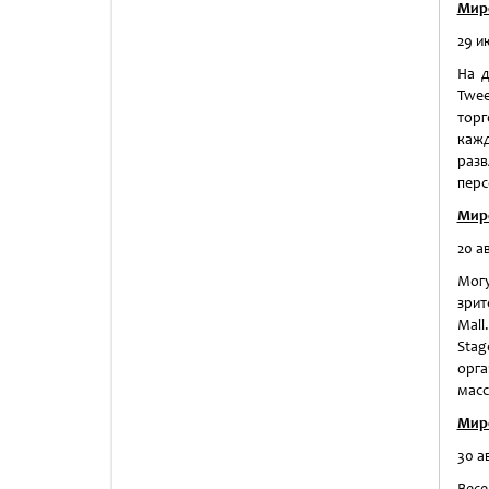
Мир
29 и
На д
Twee
тор
каж
раз
перс
Мир
20 ав
Мог
зрит
Mall
Sta
орга
масс
Мир
30 а
Весе