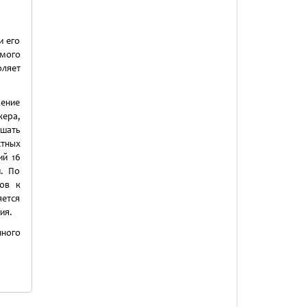
и его
мого
ляет
жение
жера,
ршать
тных
ий 16
й. По
ков к
ется
ия.
нного