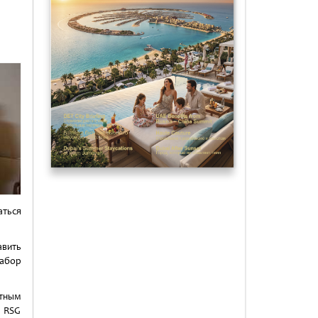
ть
аться
авить
абор
стным
м RSG