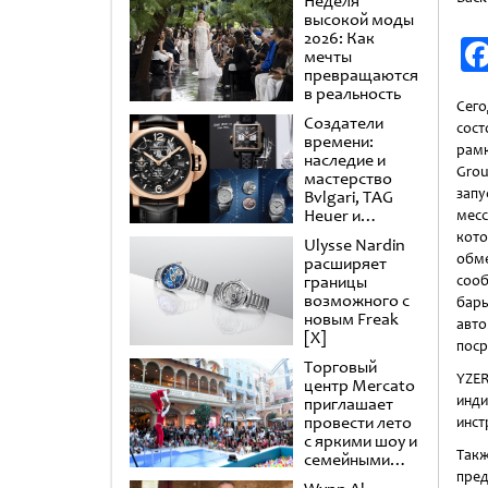
Неделя
высокой моды
2026: Как
мечты
превращаются
в реальность
Сег
Создатели
сост
времени:
рам
наследие и
Gro
мастерство
зап
Bvlgari, TAG
Heuer и
мес
Panerai
кот
Ulysse Nardin
обм
расширяет
границы
соо
возможного с
бар
новым Freak
авто
[X]
поср
Торговый
YZER
центр Mercato
инд
приглашает
провести лето
инст
с яркими шоу и
Такж
семейными
развлечениями
пред