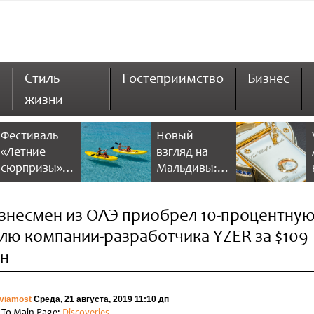
Стиль
Гостеприимство
Бизнес
жизни
Фестиваль
Новый
«Летние
взгляд на
сюрпризы» в
Мальдивы:
Дубае 2026
NH Collection
предлагает
Maldives
знесмен из ОАЭ приобрел 10-процентну
больше
Reethi Resort
скидок и
лю компании-разработчика YZER за $109
развлечений
н
viamost
Среда, 21 августа, 2019 11:10 дп
 To Main Page:
Discoveries