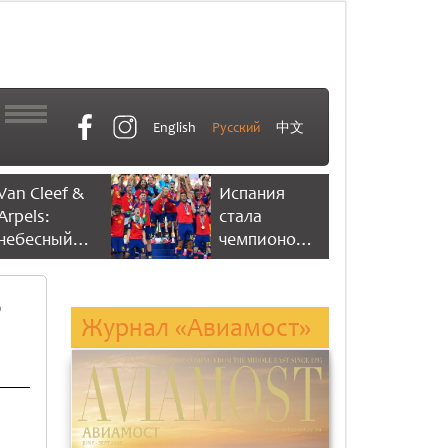
English
Русский
中文
Van Cleef &
Испания
Arpels:
стала
небесный
чемпионом
танец
мира по
времени
футболу,
ю
одержав
Журнал «Авиамост»
победу со
счетом 1:0