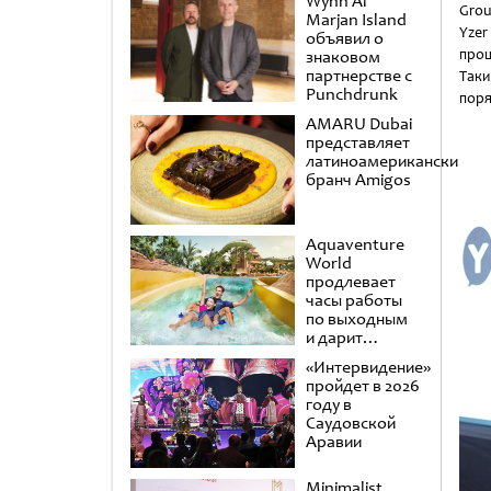
Wynn Al
Grou
Marjan Island
Yzer
объявил о
проц
знаковом
партнерстве с
Таки
Punchdrunk
поря
AMARU Dubai
представляет
латиноамериканский
бранч Amigos
Aquaventure
World
продлевает
часы работы
по выходным
и дарит
второй день в
«Интервидение»
подарок
пройдет в 2026
году в
Саудовской
Аравии
Minimalist