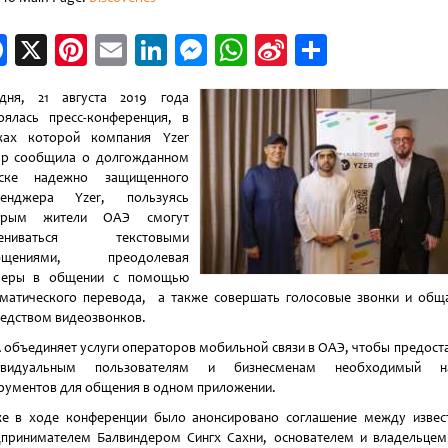
Facebook
X
Pinterest
Email
LinkedIn
Messenger
WhatsApp
Sina
Отправи
Weibo
одня, 21 августа 2019 года
оялась пресс-конференция, в
ках которой компания Yzer
up сообщила о долгожданном
уске надежно защищенного
сенджера Yzer, пользуясь
орым жители ОАЭ смогут
ениваться текстовыми
бщениями, преодолевая
ьеры в общении с помощью
матического перевода, а также совершать голосовые звонки и общ
едством видеозвонков.
 объединяет услуги операторов мобильной связи в ОАЭ, чтобы предост
ивидуальным пользователям и бизнесменам необходимый н
рументов для общения в одном приложении.
е в ходе конференции было анонсировано соглашение между изве
принимателем Балвиндером Сингх Сахни, основателем и владельце