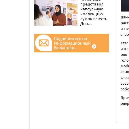
представил
капсульную
коллекцию
Данн
сумок в честь
рас
Дня
эмиратских
инв
женщин в
спро
музее Al
Shindagha
Yzer
инте
оно 
гол
моби
язык
слов
202
собс
Прил
опер