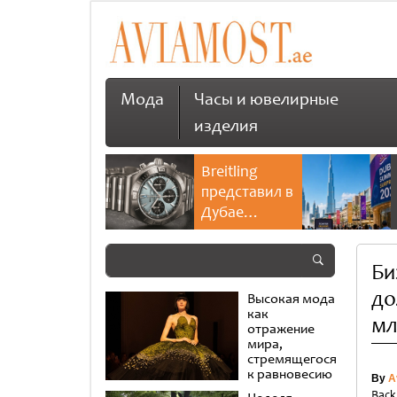
Мода
Часы и ювелирные
изделия
Breitling
представил в
Дубае
культовую
коллекцию
Би
Chronomat
до
Высокая мода
как
мл
отражение
мира,
стремящегося
к равновесию
By
A
Back