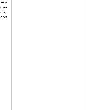
пании
м 10-
млн).
вляет