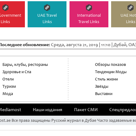
Government
UAE Travel
International
UAE Hot
Links
Links
Travel Links
Links
Последнее обновление:
Среда, августа 21, 2019
|
11:10
|
Дубай, ОА
Бары, клубы, рестораны
Обзоры показов
Здоровье и Спа
Тенденции Моды
Отели
Стиль жизни
Туризм
Звёзды
Мода
Выставки
Mediamost
Наши издания
Пакет СМИ
Cпецпредло
ost.ae Все права защищены Русский журнал в Дубае Часто задаваемые в