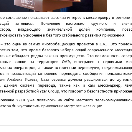
ое соглашение показывает высокий интерес к мессенджеру в регионе 
тущий потенциал. Появление настолько крупного и значи
естора, владеющего значительной долей компании, позво
гнозировать ускорение и без того стабильного развития приложения.
 – это один из самых многообещающих проектов в ОАЭ. Это прило
ресно тем, что кроме базового набора опций современного мессенд
также обладает рядом важных преимуществ. Это возможность сове
осовые звонки на территории ОАЭ, интеграция с сервисами мес
льных операторов, а также встроенный переводчик, поддерживающ
ов и позволяющий мгновенно переводить сообщения пользователе
ам Алибека Исаева, база сервиса должна расшириться до 25 язы
0. Данная система перевода, также как и сам мессенджер, явля
твенной разработкой Yzer Group, что говорит о безопастности приложен
ожение YZER уже появилось на сайте местного телекоммуникацио
атора du и установить приложение могут все желающие.