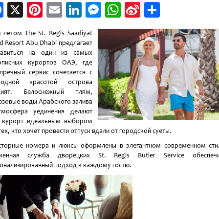
Facebook
X
Pinterest
Email
LinkedIn
Messenger
WhatsApp
Sina
Отправи
Weibo
 летом The St. Regis Saadiyat
nd Resort Abu Dhabi предлагает
равиться на один из самых
описных курортов ОАЭ, где
пречный сервис сочетается с
родной красотой острова
дият. Белоснежный пляж,
зовые воды Арабского залива
тмосфера уединения делают
т курорт идеальным выбором
тех, кто хочет провести отпуск вдали от городской суеты.
торные номера и люксы оформлены в элегантном современном сти
менная служба дворецких St. Regis Butler Service обеспечи
онализированный подход к каждому гостю.