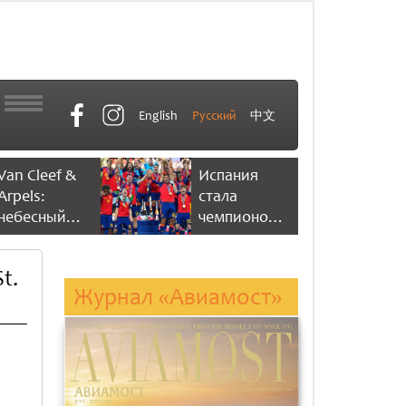
English
Русский
中文
Van Cleef &
Испания
Arpels:
стала
небесный
чемпионом
танец
мира по
времени
футболу,
t.
одержав
Журнал «Авиамост»
победу со
счетом 1:0