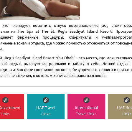
 кто планирует посвятить отпуск восстановлению сил, стоит обр
ание на The Spa at The St. Regis Saadiyat Island Resort. Простра
единяет фирменные процедуры, спа-ритуалы и wellness-програ
лненные зонами отдыха, где можно полностью отключиться от повседн
ы.
St. Regis Saadiyat Island Resort Abu Dhabi – это место, где можно совме
ный отдых, высокую гастрономию и заботу о себе. Летний отдых 
одит в атмосфере спокойной роскоши, безупречного сервиса и приватн
вляя впечатления, к которым хочется возвращаться вновь.
Government
UAE Travel
International
UAE Hot
Links
Links
Travel Links
Links