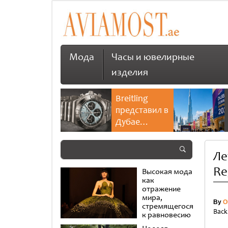
Мода
Часы и ювелирные
изделия
Breitling
представил в
Дубае
культовую
коллекцию
Ле
Chronomat
Re
Высокая мода
как
отражение
мира,
By
O
стремящегося
Back
к равновесию