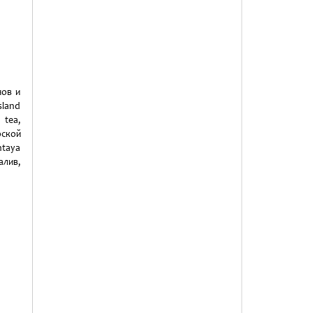
нов и
sland
 tea,
рской
ntaya
лив,