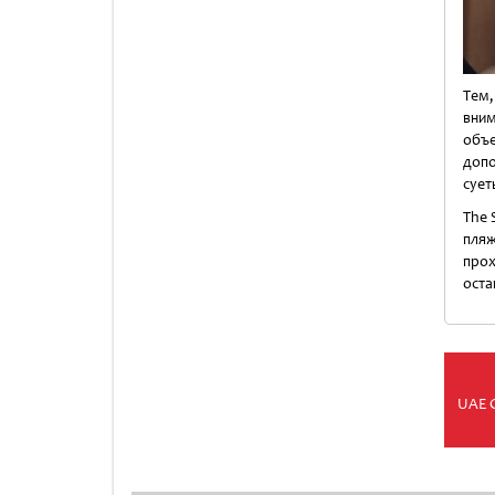
Тем,
вним
объ
допо
сует
The 
пляж
прох
оста
UAE 