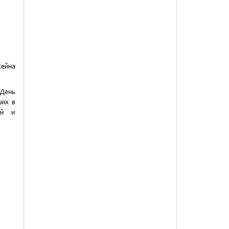
сейна
 День
ших в
ой и