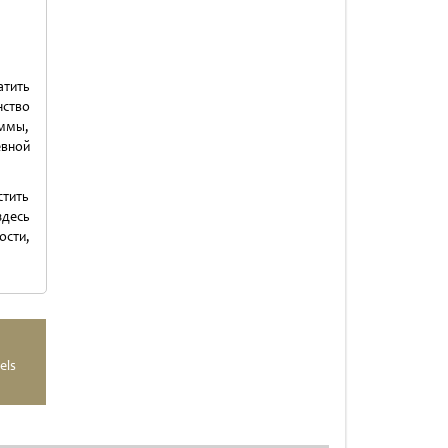
атить
нство
ммы,
евной
стить
здесь
ости,
els