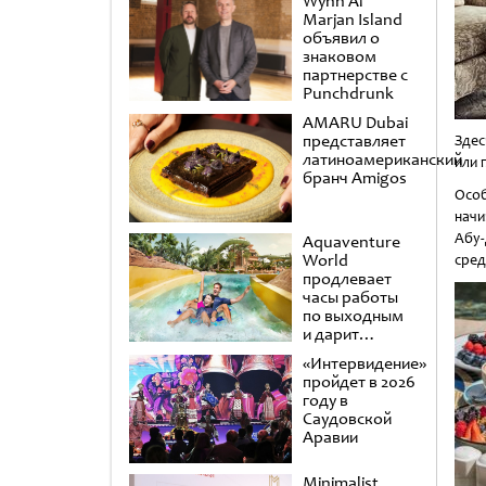
Wynn Al
Marjan Island
объявил о
знаковом
партнерстве с
Punchdrunk
AMARU Dubai
представляет
Здес
латиноамериканский
или 
бранч Amigos
Особ
начи
Абу
Aquaventure
World
сред
продлевает
часы работы
по выходным
и дарит
второй день в
«Интервидение»
подарок
пройдет в 2026
году в
Саудовской
Аравии
Minimalist