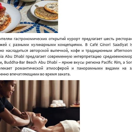
телям гастрономических открытий курорт предлагает шесть рестора
жей с разными кулинарными концепциями. В Café Ginori Saadiyat I
о насладиться авторской выпечкой, кофе и традиционным afternoon
ia Abu Dhabi предлагает современную интерпретацию средиземномо
и, Buddha-Bar Beach Abu Dhabi – яркие вкусы региона Pacific Rim, а So
влекает романтической атмосферой и панорамными видами на за
енно впечатляющими во время заката.