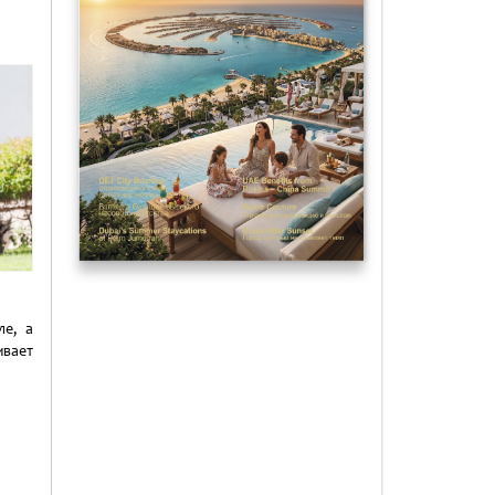
ть
ле, а
вает