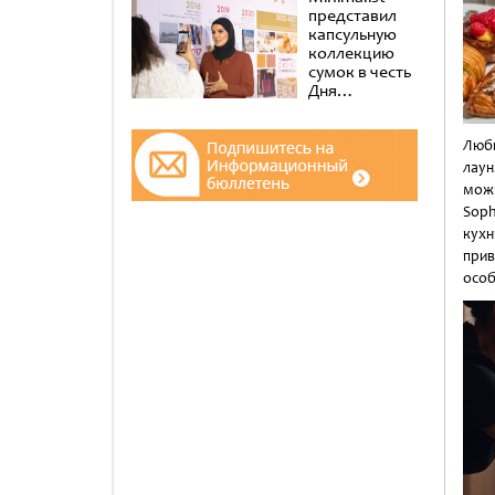
представил
капсульную
коллекцию
сумок в честь
Дня
эмиратских
женщин в
музее Al
Люби
Shindagha
лаун
можн
Soph
кухн
при
особ