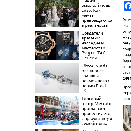
Неделя
высокой моды
2026: Как
мечты
превращаются
Этим
в реальность
Isla
отп
Создатели
жив
времени:
наследие и
безу
мастерство
при
Bvlgari, TAG
Саа
Heuer и
бирю
Panerai
Ulysse Nardin
и а
расширяет
это
границы
для 
возможного с
новым Freak
Прос
[X]
фир
Торговый
перс
центр Mercato
приглашает
провести лето
с яркими шоу и
семейными
развлечениями