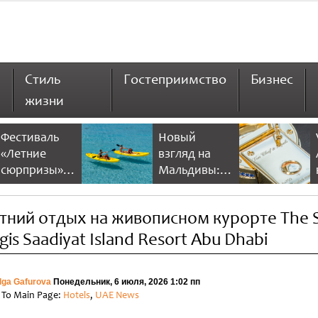
Стиль
Гостеприимство
Бизнес
жизни
Фестиваль
Новый
«Летние
взгляд на
сюрпризы» в
Мальдивы:
Дубае 2026
NH Collection
предлагает
Maldives
тний отдых на живописном курорте The S
больше
Reethi Resort
скидок и
gis Saadiyat Island Resort Abu Dhabi
развлечений
lga Gafurova
Понедельник, 6 июля, 2026 1:02 пп
 To Main Page:
Hotels
,
UAE News