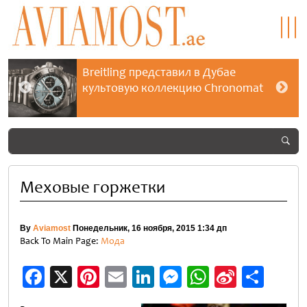
Breitling представил в Дубае
культовую коллекцию Chronomat
Меховые горжетки
By
Aviamost
Понедельник, 16 ноября, 2015 1:34 дп
Back To Main Page:
Мода
Facebook
X
Pinterest
Email
LinkedIn
Messenger
WhatsApp
Sina
Отп
Weibo