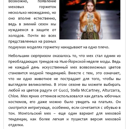
Возможно, появление
меховых горжеток
несколько неожиданно, но
оно вполне естественно,
ведь в зимний сезон мы
нуждаемся в защите от
холодов. Почти во всех
представленных на разных
подиумах моделях горжетку накидывают на одно плечо.
Небольшим сюрпризом оказалось то, что мех стал одним из
преобладающих трендов на Нью-Йоркской неделе моды. Ведь
не каждый день искусственный мех всевозможных цветов
становится модной тенденцией. Вместе с тем, это означает,
что ни одно животное не пострадает для того, чтобы вы
выглядели великолепно. В этом сезоне вы можете выбирать
любой из цветов радуги от Gucci, Stella McCartney, Alturzarra,
Chloe. Мех ярких оттенков использовался как деталь юбочных
костюмов, его даже можно было увидеть на платьях. Он
смотрится интригующе, особенно, если сочетается с обувью в
тон. Монгольский мех – еще один вариант для меховой
тенденции, как более легкая и пушистая версия меховой
отделки.