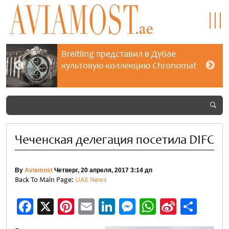
Breitling представил в Дубае
культовую коллекцию Chronomat
Чеченская делегация посетила DIFC
By
Aviamost
Четверг, 20 апреля, 2017 3:14 дп
Back To Main Page:
UAE News
Facebook
X
Pinterest
Email
LinkedIn
Messenger
WhatsApp
Sina
Отп
Weibo