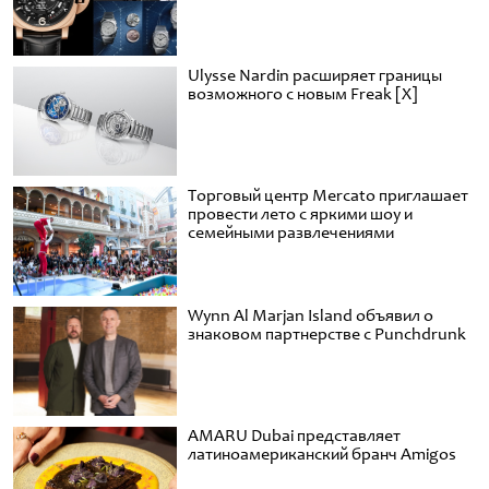
Ulysse Nardin расширяет границы
возможного с новым Freak [X]
Торговый центр Mercato приглашает
провести лето с яркими шоу и
семейными развлечениями
Wynn Al Marjan Island объявил о
знаковом партнерстве с Punchdrunk
AMARU Dubai представляет
латиноамериканский бранч Amigos