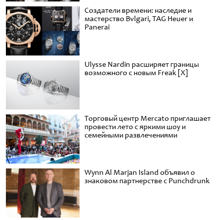
Создатели времени: наследие и
мастерство Bvlgari, TAG Heuer и
Panerai
Ulysse Nardin расширяет границы
возможного с новым Freak [X]
Торговый центр Mercato приглашает
провести лето с яркими шоу и
семейными развлечениями
Wynn Al Marjan Island объявил о
знаковом партнерстве с Punchdrunk