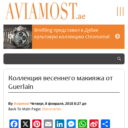
Breitling представил в Дубае
культовую коллекцию Chronomat
Коллекция весеннего макияжа от
Guerlain
By
Aviamost
Четверг, 8 февраля, 2018 8:27 дп
Back To Main Page:
Discoveries
Facebook
X
Pinterest
Email
LinkedIn
Messenger
WhatsApp
Sina
Отп