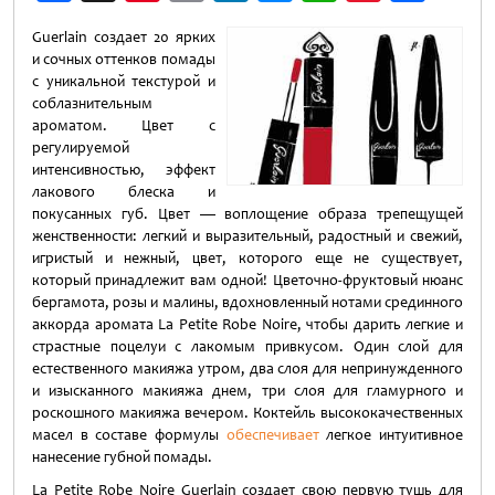
Weibo
Guerlain создает 20 ярких
и сочных оттенков помады
с уникальной текстурой и
соблазнительным
ароматом. Цвет с
регулируемой
интенсивностью, эффект
лакового блеска и
покусанных губ. Цвет — воплощение образа трепещущей
женственности: легкий и выразительный, радостный и свежий,
игристый и нежный, цвет, которого еще не существует,
который принадлежит вам одной! Цветочно-фруктовый нюанс
бергамота, розы и малины, вдохновленный нотами срединного
аккорда аромата La Petite Robe Noire, чтобы дарить легкие и
страстные поцелуи с лакомым привкусом. Один слой для
естественного макияжа утром, два слоя для непринужденного
и изысканного макияжа днем, три слоя для гламурного и
роскошного макияжа вечером. Коктейль высококачественных
масел в составе формулы
обеспечивает
легкое интуитивное
нанесение губной помады.
La Petite Robe Noire Guerlain создает свою первую тушь для