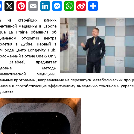
Facebook
X
Pinterest
Email
LinkedIn
Messenger
WhatsApp
Sina
Отправи
Weibo
а из старейших клиник
ентивной медицины в Европе
ique La Prairie объявила об
циальном открытии центра
голетия в Дубае. Первый в
м роде центр Longevity Hub,
оложенный в отеле One & Only
 Za’abeel, предлагает
редовые методы
филактической медицины,
альные программы, направленные на перезапуск метаболических проц
низма и способствующие эффективному выведению токсинов и укреп
нитета.