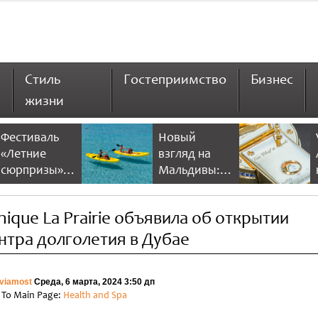
Стиль
Гостеприимство
Бизнес
жизни
Фестиваль
Новый
«Летние
взгляд на
сюрпризы» в
Мальдивы:
Дубае 2026
NH Collection
предлагает
Maldives
inique La Prairie объявила об открытии
больше
Reethi Resort
скидок и
нтра долголетия в Дубае
развлечений
viamost
Среда, 6 марта, 2024 3:50 дп
 To Main Page:
Health and Spa