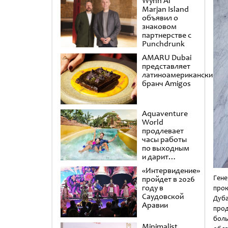
Wynn Al
Marjan Island
объявил о
знаковом
партнерстве с
Punchdrunk
AMARU Dubai
представляет
латиноамериканский
бранч Amigos
Aquaventure
World
продлевает
часы работы
по выходным
и дарит
второй день в
«Интервидение»
подарок
Ген
пройдет в 2026
году в
прок
Саудовской
Дуба
Аравии
прод
боль
Minimalist