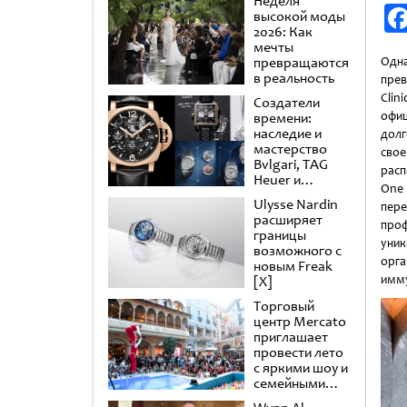
Неделя
высокой моды
2026: Как
мечты
превращаются
Одн
в реальность
прев
Clin
Создатели
офи
времени:
наследие и
дол
мастерство
свое
Bvlgari, TAG
расп
Heuer и
One
Panerai
Ulysse Nardin
пе
расширяет
про
границы
уник
возможного с
орга
новым Freak
имму
[X]
Торговый
центр Mercato
приглашает
провести лето
с яркими шоу и
семейными
развлечениями