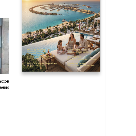
ть
ессов
лению