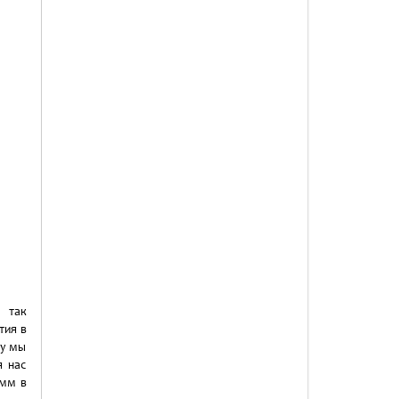
 так
тия в
ку мы
я нас
амм в