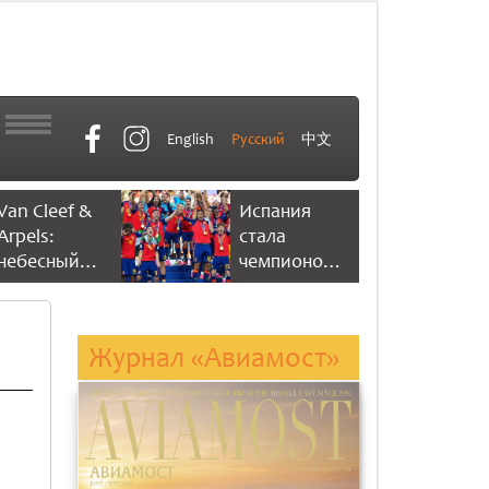
English
Русский
中文
Van Cleef &
Испания
Arpels:
стала
небесный
чемпионом
танец
мира по
времени
футболу,
одержав
Журнал «Авиамост»
победу со
счетом 1:0