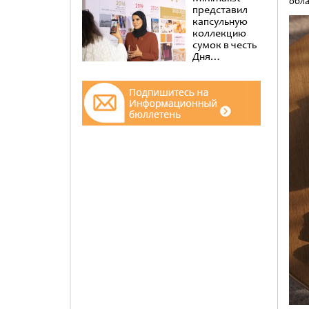
обла
представил
капсульную
коллекцию
сумок в честь
Дня
эмиратских
женщин в
музее Al
Shindagha