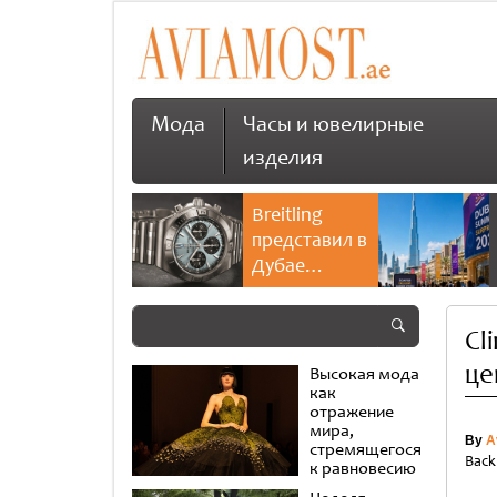
Мода
Часы и ювелирные
изделия
Breitling
представил в
Дубае
культовую
коллекцию
Cl
Chronomat
це
Высокая мода
как
отражение
мира,
By
A
стремящегося
Back
к равновесию