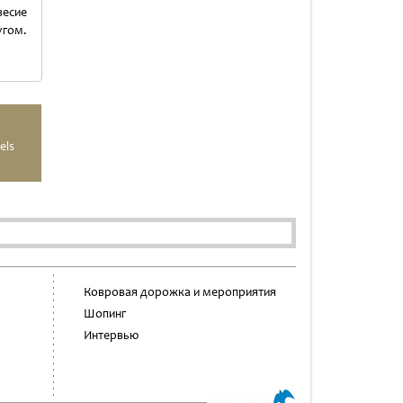
весие
угом.
els
Ковровая дорожка и мероприятия
Шопинг
Интервью