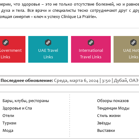
ерим, что здоровье – это не только отсутствие болезней, но и равно
 духа и тела. Все врачи и специалисты тесно сотрудничают друг с др
оящая синергия – ключ к успеху Clinique La Prairie».
Government
UAE Travel
International
UAE Hot
Links
Links
Travel Links
Links
Последнее обновление:
Среда, марта 6, 2024
|
3:50
|
Дубай, ОАЭ
Бары, клубы, рестораны
Обзоры показов
Здоровье и Спа
Тенденции Моды
Отели
Стиль жизни
Туризм
Звёзды
Мода
Выставки