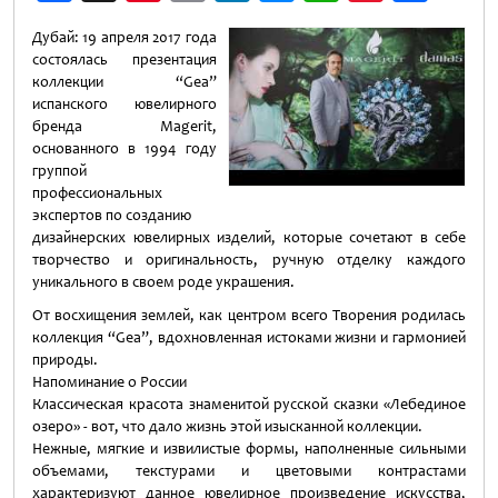
Weibo
Дубай: 19 апреля 2017 года
состоялась презентация
коллекции “Gea”
испанского ювелирного
бренда Magerit,
основанного в 1994 году
группой
профессиональных
экспертов по созданию
дизайнерских ювелирных изделий, которые сочетают в себе
творчество и оригинальность, ручную отделку каждого
уникального в своем роде украшения.
От восхищения землей, как центром всего Творения родилась
коллекция “Gea”, вдохновленная истоками жизни и гармонией
природы.
Напоминание о России
Классическая красота знаменитой русской сказки «Лебединое
озеро» - вот, что дало жизнь этой изысканной коллекции.
Нежные, мягкие и извилистые формы, наполненные сильными
объемами, текстурами и цветовыми контрастами
характеризуют данное ювелирное произведение искусства,