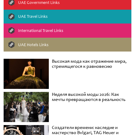
UAE Government Links
UAE Travel Links
International Travel Links
UAE Hotels Links
Высокая мода как отражение мира,
стремящегося к равновесию
Неделя высокой моды 2026: Как
мечты превращаются в реальность
Создатели времени: наследие и
мастерство Bvlgari, TAG Heuer и