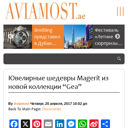
Breitling
Фестиваль
представил
«Летние
в Дубае
сюрпризы»
культовую
в Дубае
коллекцию
2026
Chronomat
предлагает
больше
скидок и
Ювелирные шедевры Magerit из
развлечений
новой коллекции “Gea”
By
Aviamost
Четверг, 20 апреля, 2017 10:02 дп
Back To Main Page:
Discoveries
Facebook
X
Pinterest
Email
LinkedIn
Messenger
WhatsApp
Sina
Отп