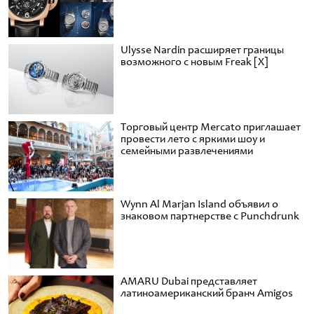
Ulysse Nardin расширяет границы
возможного с новым Freak [X]
Торговый центр Mercato приглашает
провести лето с яркими шоу и
семейными развлечениями
Wynn Al Marjan Island объявил о
знаковом партнерстве с Punchdrunk
AMARU Dubai представляет
латиноамериканский бранч Amigos