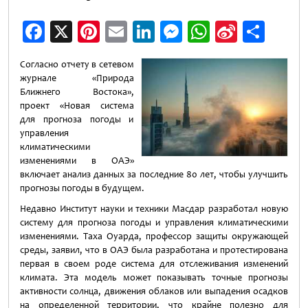
Facebook
X
Pinterest
Email
LinkedIn
Messenger
WhatsApp
Sina
Отп
Weibo
Согласно отчету в сетевом
журнале «Природа
Ближнего Востока»,
проект «Новая система
для прогноза погоды и
управления
климатическими
изменениями в ОАЭ»
включает анализ данных за последние 80 лет, чтобы улучшить
прогнозы погоды в будущем.
Недавно Институт науки и техники Масдар разработал новую
систему для прогноза погоды и управления климатическими
изменениями. Таха Оуарда, профессор защиты окружающей
среды, заявил, что в ОАЭ была разработана и протестирована
первая в своем роде система для отслеживания изменений
климата. Эта модель может показывать точные прогнозы
активности солнца, движения облаков или выпадения осадков
на определенной территории, что крайне полезно для