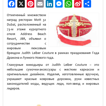
Facebook
X
Pinterest
Email
LinkedIn
Messenger
WhatsApp
Sina
Отп
Weibo
Отмеченный множеством
наград ресторан Mott 32
Dubai, расположенный на
73-м этаже курортного
отеля Address Beach
Resort, JBR, объявил о
сотрудничестве с
мировым люксовым
брендом Judith Leiber Couture в рамках празднования Года
Дракона и Лунного Нового года.
Гламурные минодьеры от Judith Leiber Couture – это
небольшие сумочки-аксессуары с жестким каркасом и
оригинальным дизайном. Изделия, изготовленные вручную,
украшают красные ковровые дорожки, руки известных
законодателей моды, ведущих леди, поп-звезд и мировых
лидеров.