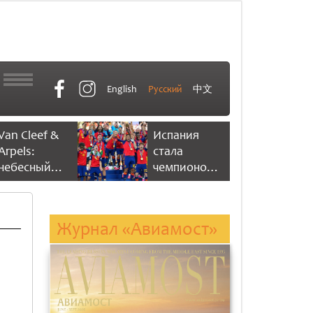
English
Русский
中文
Van Cleef &
Испания
Arpels:
стала
небесный
чемпионом
танец
мира по
времени
футболу,
одержав
Журнал «Авиамост»
победу со
счетом 1:0
ть