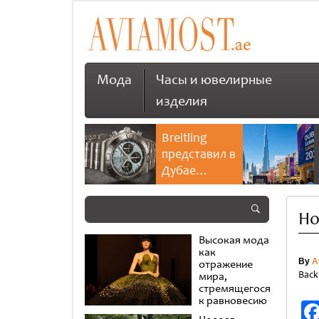
Мода
Часы и ювелирные
изделия
Breitling
представил в
Дубае
культовую
коллекцию
Но
Chronomat
Высокая мода
как
By
A
отражение
Back
мира,
стремящегося
к равновесию