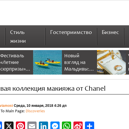
Стиль
Гостеприимство
Бизнес
жизни
Фестиваль
Новый
«Летние
взгляд на
сюрпризы» в
Мальдивы:
Дубае 2026
NH Collection
предлагает
Maldives
вая коллекция макияжа от Chanel
больше
Reethi Resort
скидок и
развлечений
viamost
Среда, 10 января, 2018 4:26 дп
 To Main Page:
Discoveries
Facebook
X
Pinterest
Email
LinkedIn
Messenger
WhatsApp
Sina
Отправи