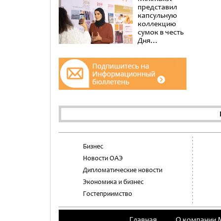
представил
капсульную
коллекцию
сумок в честь
Дня
эмиратских
женщин в
музее Al
Shindagha
Бизнес
Новости ОАЭ
Дипломатические новости
Экономика и бизнес
Гостеприимство
Главная
О компании 