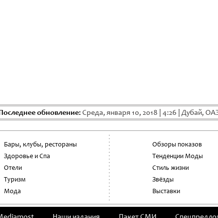
Последнее обновление:
Среда, января 10, 2018
|
4:26
|
Дубай, ОА
Бары, клубы, рестораны
Обзоры показов
Здоровье и Спа
Тенденции Моды
Отели
Стиль жизни
Туризм
Звёзды
Мода
Выставки
Mediamost
Наши издания
Пакет СМИ
Cпецпредло