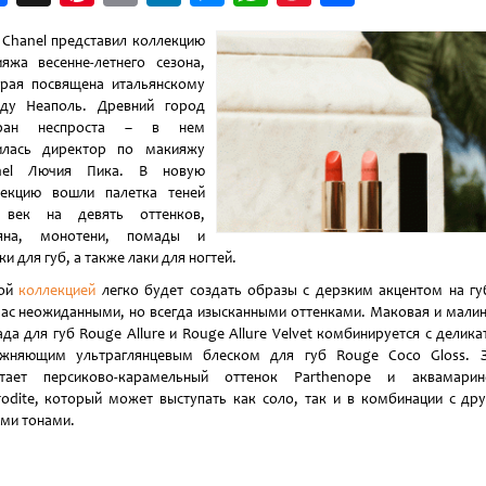
Weibo
Chanel представил коллекцию
яжа весенне-летнего сезона,
рая посвящена итальянскому
оду Неаполь. Древний город
ран неспроста – в нем
илась директор по макияжу
nel Лючия Пика. В новую
лекцию вошли палетка теней
 век на девять оттенков,
яна, монотени, помады и
ки для губ, а также лаки для ногтей.
той
коллекцией
легко будет создать образы с дерзким акцентом на гу
ас неожиданными, но всегда изысканными оттенками. Маковая и мали
да для губ Rouge Allure и Rouge Allure Velvet комбинируется с делик
ажняющим ультраглянцевым блеском для губ Rouge Coco Gloss. З
стает персиково-карамельный оттенок Parthenope и аквамарин
odite, который может выступать как соло, так и в комбинации с др
ми тонами.