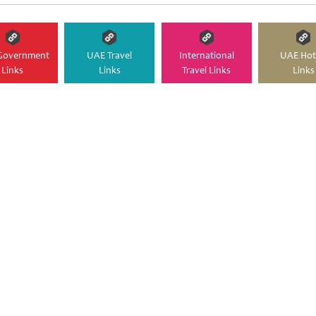
Government
UAE Travel
International
UAE Hot
Links
Links
Travel Links
Links