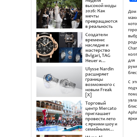
Неделя
высокой моды
2026: Как
Дом 
мечты
маки
превращаются
кото
в реальность
гор
Создатели
выб
времени:
род
наследие и
Cha
мастерство
кол
Bvlgari, TAG
Heuer и
для
Panerai
рум
Ulysse Nardin
блес
расширяет
границы
С э
возможного с
подч
новым Freak
пома
[X]
увл
Торговый
бли
центр Mercato
Aphr
приглашает
провести лето
ярки
с яркими шоу и
семейными
развлечениями