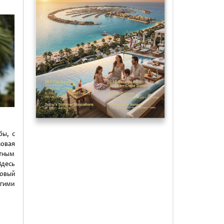
бы, с
новая
атным
десь
овый
угими