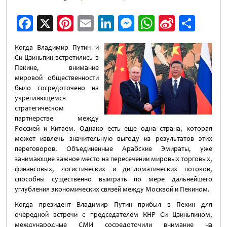
Facebook
X
Pinterest
Email
LinkedIn
Messenger
WhatsApp
Sina
Отп
Weibo
Когда Владимир Путин и
Си Цзиньпин встретились в
Пекине, внимание
мировой общественности
было сосредоточено на
укрепляющемся
стратегическом
партнерстве между
Россией и Китаем. Однако есть еще одна страна, которая
может извлечь значительную выгоду из результатов этих
переговоров. Объединенные Арабские Эмираты, уже
занимающие важное место на пересечении мировых торговых,
финансовых, логистических и дипломатических потоков,
способны существенно выиграть по мере дальнейшего
углубления экономических связей между Москвой и Пекином.
Когда президент Владимир Путин прибыл в Пекин для
очередной встречи с председателем КНР Си Цзиньпином,
международные СМИ сосредоточили внимание на