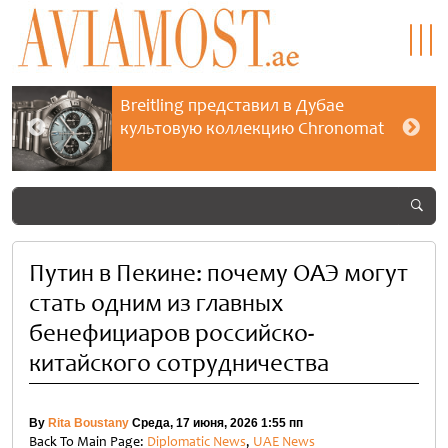
Breitling представил в Дубае
культовую коллекцию Chronomat
Путин в Пекине: почему ОАЭ могут
стать одним из главных
бенефициаров российско-
китайского сотрудничества
By
Rita Boustany
Среда, 17 июня, 2026 1:55 пп
Back To Main Page:
Diplomatic News
,
UAE News