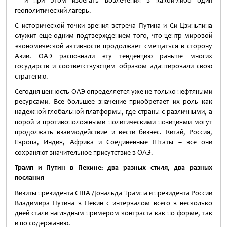
– и при этом избегать вовлечения в какой-либо один
геополитический лагерь.
С исторической точки зрения встреча Путина и Си Цзиньпина
служит еще одним подтверждением того, что центр мировой
экономической активности продолжает смещаться в сторону
Азии. ОАЭ распознали эту тенденцию раньше многих
государств и соответствующим образом адаптировали свою
стратегию.
Сегодня ценность ОАЭ определяется уже не только нефтяными
ресурсами. Все большее значение приобретает их роль как
надежной глобальной платформы, где страны с различными, а
порой и противоположными политическими позициями могут
продолжать взаимодействие и вести бизнес. Китай, Россия,
Европа, Индия, Африка и Соединенные Штаты – все они
сохраняют значительное присутствие в ОАЭ.
Трамп и Путин в Пекине: два разных стиля, два разных
послания
Визиты президента США Дональда Трампа и президента России
Владимира Путина в Пекин с интервалом всего в несколько
дней стали наглядным примером контраста как по форме, так
и по содержанию.