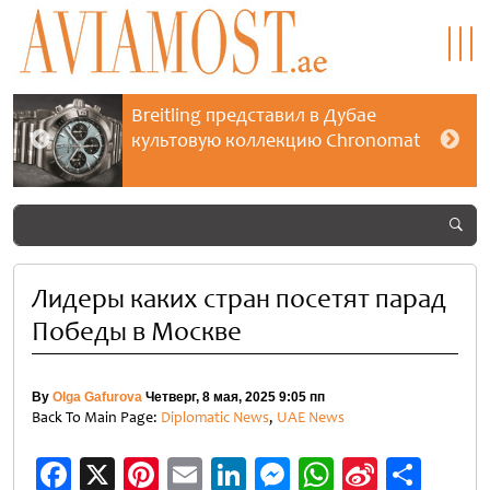
Breitling представил в Дубае
культовую коллекцию Chronomat
Лидеры каких стран посетят парад
Победы в Москве
By
Olga Gafurova
Четверг, 8 мая, 2025 9:05 пп
Back To Main Page:
Diplomatic News
,
UAE News
Facebook
X
Pinterest
Email
LinkedIn
Messenger
WhatsApp
Sina
Отп