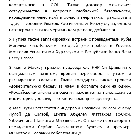
координацию в ООН. Также договор охватывает
сотрудничество в вопросах глобальной безопасности,
наращивание инвестиций в области энергетики, транспорта и
т.д.», — сообщил Ушаков. Россия считает Венесуэлу надежным
партнером в латиноамериканском регионе, добавил он.
У Путина также запланированы встречи с президентами Кубы
Мигелем Диас-Канелем, который уже прибыл в Россию,
Монголии Ухнаагийном Хурэлсухом и Республики Конго Дени
Сассу-Нгессо.
8 мая в Москву приехал председатель КНР Си Цзиньпин с
официальным визитом, прошли переговоры в узком и
расширенном составах. Главы государств также провели
«доверительную беседу за чаем в формате один на один».
«Российско-китайские отношения находятся на наивысшем за
всю историю уровне», — отметил помощник президента.
9 мая Путин встретится с лидерами Бразилии Луисом Инасиу
Лулой да Силвой, Египта Абделем Фаттахом ас-Сиси,
Узбекистана Шавкатом Мирзиёевым. Он также переговорит с
президентом Сербии Александром Вучичем и премьер-
министром Словакии Робертом Фицо.