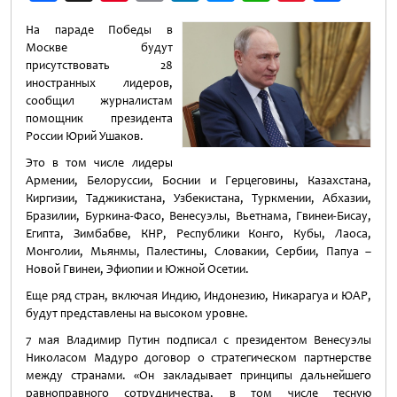
Weibo
На параде Победы в
Москве будут
присутствовать 28
иностранных лидеров,
сообщил журналистам
помощник президента
России Юрий Ушаков.
Это в том числе лидеры
Армении, Белоруссии, Боснии и Герцеговины, Казахстана,
Киргизии, Таджикистана, Узбекистана, Туркмении, Абхазии,
Бразилии, Буркина-Фасо, Венесуэлы, Вьетнама, Гвинеи-Бисау,
Египта, Зимбабве, КНР, Республики Конго, Кубы, Лаоса,
Монголии, Мьянмы, Палестины, Словакии, Сербии, Папуа –
Новой Гвинеи, Эфиопии и Южной Осетии.
Еще ряд стран, включая Индию, Индонезию, Никарагуа и ЮАР,
будут представлены на высоком уровне.
7 мая Владимир Путин подписал с президентом Венесуэлы
Николасом Мадуро договор о стратегическом партнерстве
между странами. «Он закладывает принципы дальнейшего
равноправного сотрудничества, в том числе тесную