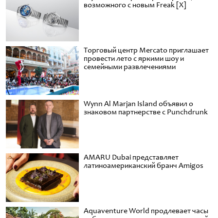
возможного с новым Freak [X]
Торговый центр Mercato приглашает
провести лето с яркими шоу и
семейными развлечениями
Wynn Al Marjan Island объявил о
знаковом партнерстве с Punchdrunk
AMARU Dubai представляет
латиноамериканский бранч Amigos
Aquaventure World продлевает часы