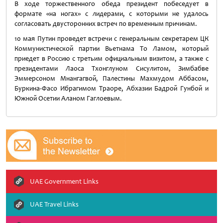
В ходе торжественного обеда президент побеседует в
формате «на ногах» с лидерами, с которыми не удалось
согласовать двусторонних встреч по временным причинам.
10 мая Путин проведет встречи с генеральным секретарем ЦК
Коммунистической партии Вьетнама То Ламом, который
приедет в Россию с третьим официальным визитом, а также с
президентами Лаоса Тхонглуном Сисулитом, Зимбабве
Эммерсоном Мнангагвой, Палестины Махмудом Аббасом,
Буркина-Фасо Ибрагимом Траоре, Абхазии Бадрой Гунбой и
Южной Осетии Аланом Гаглоевым.
UAE Government Links
UAE Travel Links