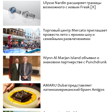
Ulysse Nardin расширяет границы
возможного с новым Freak [X]
Торговый центр Mercato приглашает
провести лето с яркими шоу и
семейными развлечениями
Wynn Al Marjan Island объявил о
знаковом партнерстве с Punchdrunk
AMARU Dubai представляет
латиноамериканский бранч Amigos