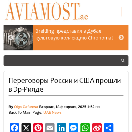
Breitling представил в Дубае
культовую коллекцию Chronomat
Переговоры России и США прошли
в Эр-Рияде
By
Olga Gafurova
Вторник, 18 февраля, 2025 1:52 пп
Back To Main Page:
UAE News
Facebook
X
Pinterest
Email
LinkedIn
Messenger
WhatsApp
Sina
Отп