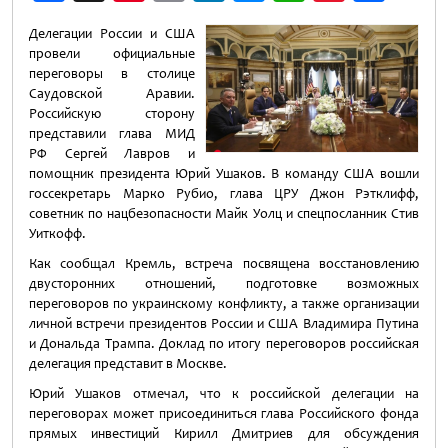
Weibo
Делегации России и США
провели официальные
переговоры в столице
Саудовской Аравии.
Российскую сторону
представили глава МИД
РФ Сергей Лавров и
помощник президента Юрий Ушаков. В команду США вошли
госсекретарь Марко Рубио, глава ЦРУ Джон Рэтклифф,
советник по нацбезопасности Майк Уолц и спецпосланник Стив
Уиткофф.
Как сообщал Кремль, встреча посвящена восстановлению
двусторонних отношений, подготовке возможных
переговоров по украинскому конфликту, а также организации
личной встречи президентов России и США Владимира Путина
и Дональда Трампа. Доклад по итогу переговоров российская
делегация представит в Москве.
Юрий Ушаков отмечал, что к российской делегации на
переговорах может присоединиться глава Российского фонда
прямых инвестиций Кирилл Дмитриев для обсуждения