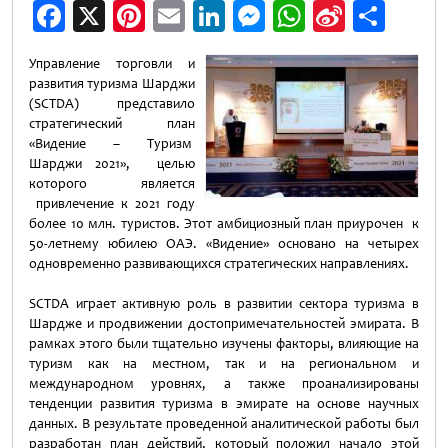
Facebook
X
Pinterest
Email
LinkedIn
Messenger
WhatsApp
Sina
Отп
Weibo
Управление торговли и
развития туризма Шарджи
(SCTDA) представило
стратегический план
«Видение – Туризм
Шарджи 2021», целью
которого является
привлечение к 2021 году
более 10 млн. туристов. Этот амбициозный план приурочен к
50-летнему юбилею ОАЭ. «Видение» основано на четырех
одновременно развивающихся стратегических направлениях.
SCTDA играет активную роль в развитии сектора туризма в
Шардже и продвижении достопримечательностей эмирата. В
рамках этого были тщательно изучены факторы, влияющие на
туризм как на местном, так и на региональном и
международном уровнях, а также проанализированы
тенденции развития туризма в эмирате на основе научных
данных. В результате проведенной аналитической работы был
разработан план действий, который положил начало этой