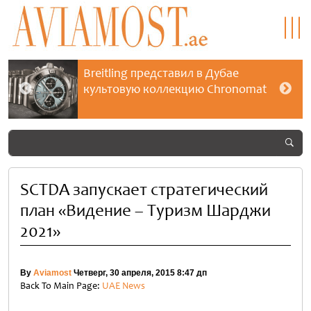
Breitling представил в Дубае
культовую коллекцию Chronomat
SCTDA запускает стратегический
план «Видение – Туризм Шарджи
2021»
By
Aviamost
Четверг, 30 апреля, 2015 8:47 дп
Back To Main Page:
UAE News