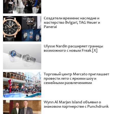
Создатели времени: наследие и
мастерство Bvlgari, TAG Heuer и
Panerai
Ulysse Nardin расширяет границы
возможного с новым Freak [X]
Торговый центр Mercato приглашает
провести лето с яркими шоу и
семейными развлечениями
Wynn Al Marjan Island объявил о
знаковом партнерстве с Punchdrunk