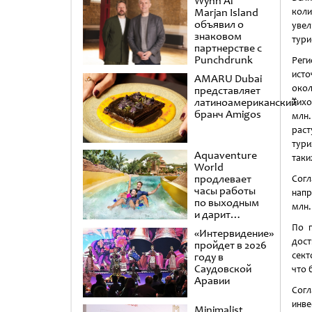
Wynn Al
коли
Marjan Island
объявил о
увел
знаковом
тури
партнерстве с
Punchdrunk
Реги
исто
AMARU Dubai
око
представляет
латиноамериканский
Тихо
бранч Amigos
млн.
раст
тури
Aquaventure
таки
World
продлевает
Согл
часы работы
напр
по выходным
млн.
и дарит
второй день в
По п
«Интервидение»
подарок
дост
пройдет в 2026
сект
году в
Саудовской
что 
Аравии
Сог
инв
Minimalist