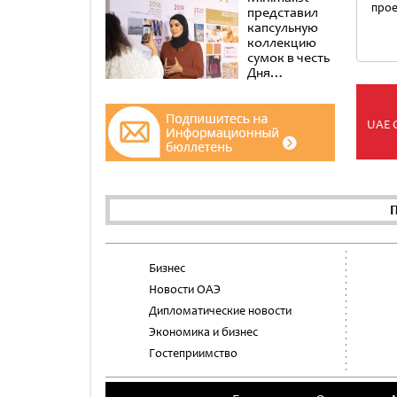
прое
представил
капсульную
коллекцию
сумок в честь
Дня
эмиратских
женщин в
музее Al
UAE 
Shindagha
П
Бизнес
Новости ОАЭ
Дипломатические новости
Экономика и бизнес
Гостеприимство