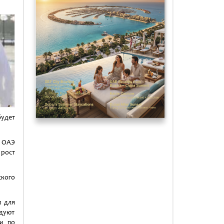
будет
а ОАЭ
 рост
кого
м для
дуют
ии по