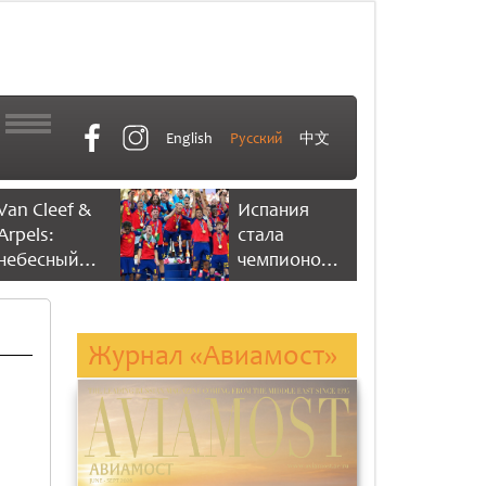
English
Русский
中文
Van Cleef &
Испания
Arpels:
стала
небесный
чемпионом
танец
мира по
времени
футболу,
одержав
Журнал «Авиамост»
победу со
счетом 1:0
ть