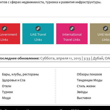
ктов с сферах недвижимости, туризма и развития инфраструктуры.
Government
UAE Travel
International
UAE Hot
Links
Links
Travel Links
Links
оследнее обновление:
Суббота, апреля 11, 2015
|
3:33
|
Дубай, О
Бары, клубы, рестораны
Обзоры показов
Здоровье и Спа
Тенденции Моды
Отели
Стиль жизни
Туризм
Звёзды
Мода
Выставки