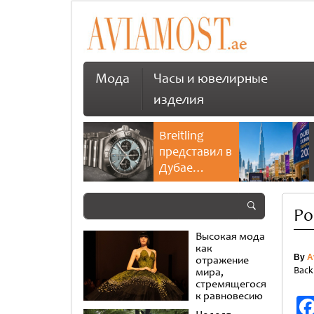
Мода
Часы и ювелирные
изделия
Breitling
представил в
Дубае
культовую
коллекцию
Ро
Chronomat
Высокая мода
как
By
A
отражение
Back
мира,
стремящегося
к равновесию