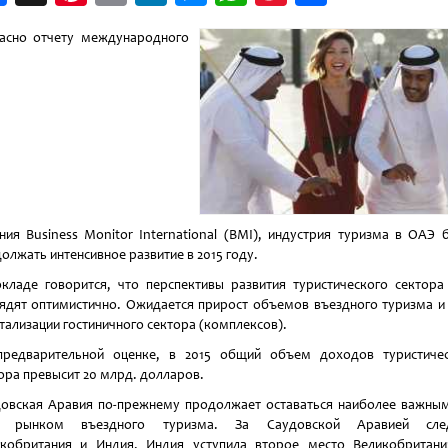
Weibo
асно отчету международного
ния Business Monitor International (BMI), индустрия туризма в ОАЭ 
олжать интенсивное развитие в 2015 году.
кладе говорится, что перспективы развития туристического сектор
ядят оптимистично. Ожидается прирост объемов въездного туризма и
тализации гостиничного сектора (комплексов).
предварительной оценке, в 2015 общий объем доходов туристичес
ора превысит 20 млрд. долларов.
овская Аравия по-прежнему продолжает оставаться наиболее важны
 рынком въездного туризма. За Саудовской Аравией сле
кобритания и Индия. Индия уступила второе место Великобритан