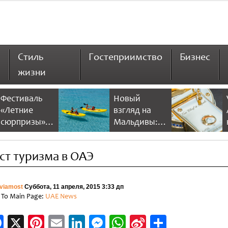
Стиль
Гостеприимство
Бизнес
жизни
Фестиваль
Новый
«Летние
взгляд на
сюрпризы» в
Мальдивы:
Дубае 2026
NH Collection
предлагает
Maldives
ст туризма в ОАЭ
больше
Reethi Resort
скидок и
развлечений
viamost
Суббота, 11 апреля, 2015 3:33 дп
 To Main Page:
UAE News
Facebook
X
Pinterest
Email
LinkedIn
Messenger
WhatsApp
Sina
Отправи