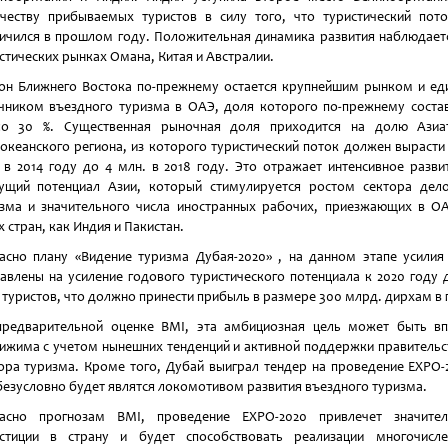
честву прибываемых туристов в силу того, что туристический пот
ичился в прошлом году. Положительная динамика развития наблюдает
стических рынках Омана, Китая и Австралии.
он Ближнего Востока по-прежнему остается крупнейшим рынком и е
чником въездного туризма в ОАЭ, доля которого по-прежнему соста
ло 30 %. Существенная рыночная доля приходится на долю Азиат
океанского региона, из которого туристический поток должен вырасти 
 в 2014 году до 4 млн. в 2018 году. Это отражает интенсивное разви
ущий потенциал Азии, который стимулируется ростом сектора дел
зма и значительного числа иностранных рабочих, приезжающих в О
х стран, как Индия и Пакистан.
асно плану «Видение туризма Дубая-2020» , на данном этапе усили
авлены на усиление годового туристического потенциала к 2020 году 
 туристов, что должно принести прибыль в размере 300 млрд. дирхам в 
редварительной оценке BMI, эта амбициозная цель может быть в
ижима с учетом нынешних тенденций и активной поддержки правитель
ора туризма. Кроме того, Дубай выиграл тендер на проведение EXPO-
безусловно будет являтся локомотивом развития въездного туризма.
ласно прогнозам BMI, проведение EXPO-2020 привлечет значител
естиции в страну и будет способствовать реализации многочисле