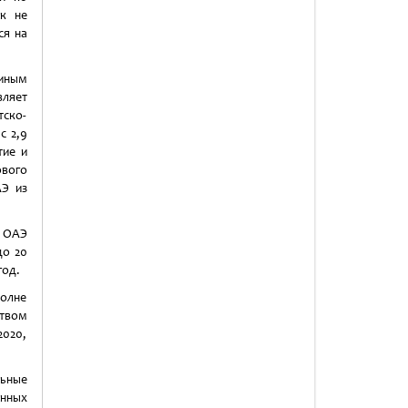
ок не
ся на
диным
вляет
ско-
с 2,9
тие и
ового
АЭ из
я ОАЭ
до 20
год.
полне
ством
2020,
ьные
нных