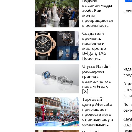
Неделя
высокой моды
2026: Как
Согл
мечты
превращаются
в реальность
Создатели
времени:
наследие и
мастерство
Bvlgari, TAG
Heuer и
Panerai
Ulysse Nardin
изда
расширяет
прод
границы
возможного с
В до
новым Freak
выгл
[X]
капи
Торговый
центр Mercato
По 
приглашает
сект
провести лето
с яркими шоу и
Сауд
семейными
ОАЭ
развлечениями
Вели