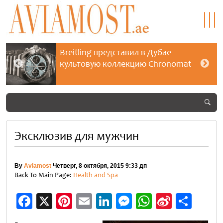
Breitling представил в Дубае
культовую коллекцию Chronomat
Эксклюзив для мужчин
By
Aviamost
Четверг, 8 октября, 2015 9:33 дп
Back To Main Page:
Health and Spa
Facebook
X
Pinterest
Email
LinkedIn
Messenger
WhatsApp
Sina
Отп
Weibo