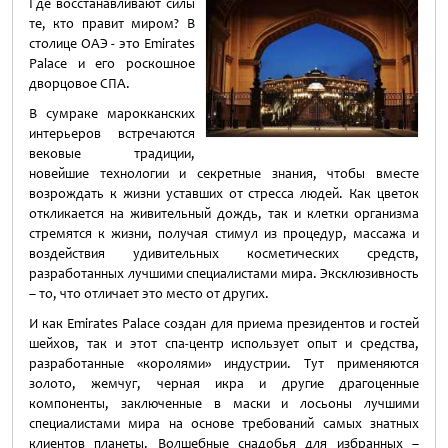
Где восстанавливают силы
те, кто правит миром? В
столице ОАЭ - это Emirates
Palace и его роскошное
дворцовое СПА.
В сумраке марокканских
интерьеров встречаются
вековые традиции,
новейшие технологии и секретные знания, чтобы вместе
возрождать к жизни уставших от стресса людей. Как цветок
откликается на живительный дождь, так и клетки организма
стремятся к жизни, получая стимул из процедур, массажа и
воздействия удивительных косметических средств,
разработанных лучшими специалистами мира. Эксклюзивность
– то, что отличает это место от других.
И как Emirates Palace создан для приема президентов и гостей
шейхов, так и этот спа-центр использует опыт и средства,
разработанные «королями» индустрии. Тут применяются
золото, жемчуг, черная икра и другие драгоценные
компоненты, заключенные в маски и лосьоны лучшими
специалистами мира на основе требований самых знатных
клиентов планеты. Волшебные снадобья для избранных –