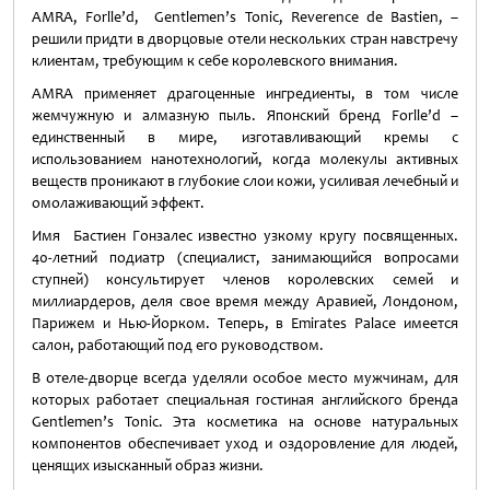
AMRA, Forlle’d, Gentlemen’s Tonic, Reverence de Bastien, –
решили придти в дворцовые отели нескольких стран навстречу
клиентам, требующим к себе королевского внимания.
AMRA применяет драгоценные ингредиенты, в том числе
жемчужную и алмазную пыль. Японский бренд Forlle’d –
единственный в мире, изготавливающий кремы с
использованием нанотехнологий, когда молекулы активных
веществ проникают в глубокие слои кожи, усиливая лечебный и
омолаживающий эффект.
Имя Бастиен Гонзалес известно узкому кругу посвященных.
40-летний подиатр (специалист, занимающийся вопросами
ступней) консультирует членов королевских семей и
миллиардеров, деля свое время между Аравией, Лондоном,
Парижем и Нью-Йорком. Теперь, в Emirates Palace имеется
салон, работающий под его руководством.
В отеле-дворце всегда уделяли особое место мужчинам, для
которых работает специальная гостиная английского бренда
Gentlemen’s Tonic. Эта косметика на основе натуральных
компонентов обеспечивает уход и оздоровление для людей,
ценящих изысканный образ жизни.