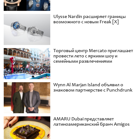
Ulysse Nardin расширяет границы
возможного с новым Freak [X]
Торговый центр Mercato приглашает
провести лето с яркими шоу и
семейными развлечениями
Wynn Al Marjan Island объявил о
знаковом партнерстве с Punchdrunk
AMARU Dubai представляет
латиноамериканский бранч Amigos