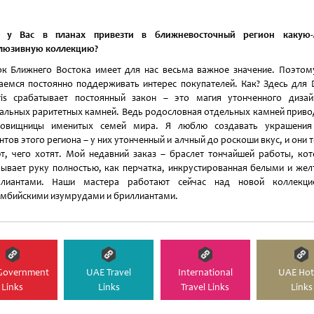
и у Вас в планах привезти в ближневосточный регион какую-
люзивную коллекцию?
к Ближнего Востока имеет для нас весьма важное значение. Поэто
аемся постоянно поддерживать интерес покупателей. Как? Здесь для 
is срабатывает постоянный закон – это магия утонченного диза
альных раритетных камней. Ведь родословная отдельных камней приво
ровищницы именитых семей мира. Я люблю создавать украшения
нтов этого региона – у них утонченный и алчный до роскоши вкус, и они 
т, чего хотят. Мой недавний заказ – браслет тончайшей работы, ко
ывает руку полностью, как перчатка, инкрустированная белыми и же
ллиантами. Наши мастера работают сейчас над новой коллекци
мбийскими изумрудами и бриллиантами.
Government
UAE Travel
International
UAE Hot
Links
Links
Travel Links
Links