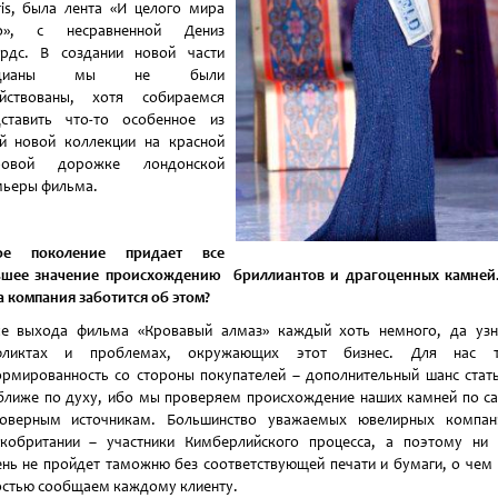
is, была лента «И целого мира
о», с несравненной Дениз
ардс. В создании новой части
ндианы мы не были
ействованы, хотя собираемся
дставить что-то особенное из
й новой коллекции на красной
ровой дорожке лондонской
ьеры фильма.
ое поколение придает все
ьшее значение происхождению бриллиантов и драгоценных камней.
 компания заботится об этом?
ле выхода фильма «Кровавый алмаз» каждый хоть немного, да узн
фликтах и проблемах, окружающих этот бизнес. Для нас т
рмированность со стороны покупателей – дополнительный шанс стат
ближе по духу, ибо мы проверяем происхождение наших камней по 
товерным источникам. Большинство уважаемых ювелирных компан
кобритании – участники Кимберлийского процесса, а поэтому ни
нь не пройдет таможню без соответствующей печати и бумаги, о чем
стью сообщаем каждому клиенту.