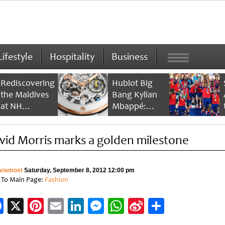
Lifestyle
Hospitality
Business
Rediscovering
Hublot Big
the Maldives
Bang Kylian
at NH
Mbappé:
Collection
Champion’s
Maldives
Timepiece
vid Morris marks a golden milestone
Reethi Resort
viamost
Saturday, September 8, 2012 12:00 pm
 To Main Page:
Fashion
Facebook
X
Pinterest
Email
LinkedIn
Messenger
WhatsApp
Sina
Share
Weibo