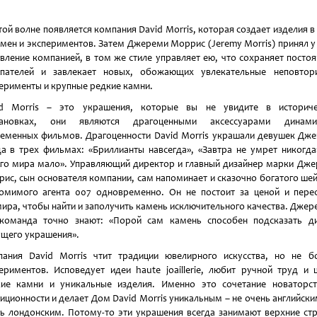
той волне появляется компания David Morris, которая создает изделия в
мен и экспериментов. Затем Джереми Моррис (Jeremy Morris) принял у
вление компанией, в том же стиле управляет ею, что сохраняет посто
упателей и завлекает новых, обожающих увлекательные неповтор
ерименты и крупные редкие камни.
id Morris – это украшения, которые вы не увидите в историче
тановках, они являются драгоценными аксессуарами динами
еменных фильмов. Драгоценности David Morris украшали девушек Дж
а в трех фильмах: «Бриллианты навсегда», «Завтра не умрет никогда
го мира мало». Управляющий директор и главный дизайнер марки Дж
ис, сын основателя компании, сам напоминает и сказочно богатого шей
омимого агента 007 одновременно. Он не постоит за ценой и пере
ира, чтобы найти и заполучить камень исключительного качества. Джер
команда точно знают: «Порой сам камень способен подсказать д
щего украшения».
ания David Morris чтит традиции ювелирного искусства, но не б
ериментов. Исповедует идеи haute joaillerie, любит ручной труд и 
ие камни и уникальные изделия. Именно это сочетание новаторс
иционности и делает Дом David Morris уникальным – не очень английски
ь лондонским. Потому-то эти украшения всегда занимают верхние ст