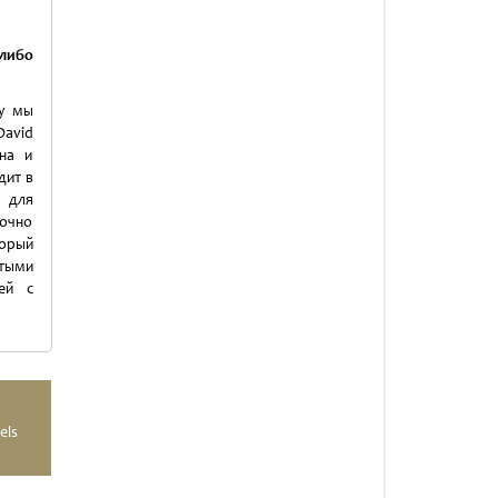
либо
му мы
David
йна и
дит в
 для
точно
торый
лтыми
ей с
els