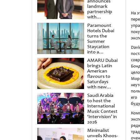
announces
landmark
partnership
На э
with
пере
Punchdrunk
Paramount
упра
Hotels Dubai
пок
turns the
эксп
Summer
Staycation
Dav
into a
пос
cinematic
AMARU Dubai
совр
escape
brings Latin
Бонд
American
цело
flavours to
Морр
Saturdays
неут
with new
полм
Amigos
Saudi Arabia
Brunch
его 
to host the
буду
International
Music Contest
Комп
‘Intervision’ in
эксп
2026
редк
Minimalist
трад
unveils Khoos-
очен