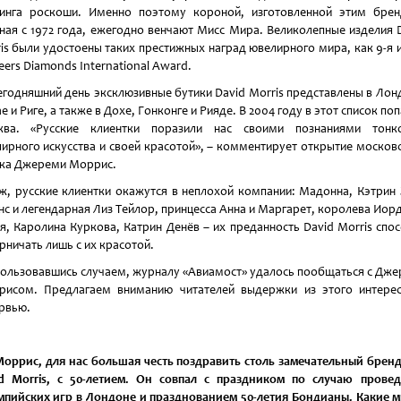
инга роскоши. Именно поэтому короной, изготовленной этим бре
ная с 1972 года, ежегодно венчают Мисс Мира. Великолепные изделия 
is были удостоены таких престижных наград ювелирного мира, как 9-я и
eers Diamonds International Award.
егодняшний день эксклюзивные бутики David Morris представлены в Лон
е и Риге, а также в Дохе, Гонконге и Рияде. В 2004 году в этот список поп
ква. «Русские клиентки поразили нас своими познаниями тонко
ирного искусства и своей красотой», – комментирует открытие москов
ка Джереми Моррис.
ж, русские клиентки окажутся в неплохой компании: Мадонна, Кэтрин 
с и легендарная Лиз Тейлор, принцесса Анна и Маргарет, королева Иор
я, Каролина Куркова, Катрин Денёв – их преданность David Morris спо
рничать лишь с их красотой.
ользовавшись случаем, журналу «Авиамост» удалось пообщаться с Дж
исом. Предлагаем вниманию читателей выдержки из этого интере
рвью.
Моррис, для нас большая честь поздравить столь замечательный бренд
d Morris, с 50-летием. Он совпал с праздником по случаю прове
пийских игр в Лондоне и празднованием 50-летия Бондианы. Какие 