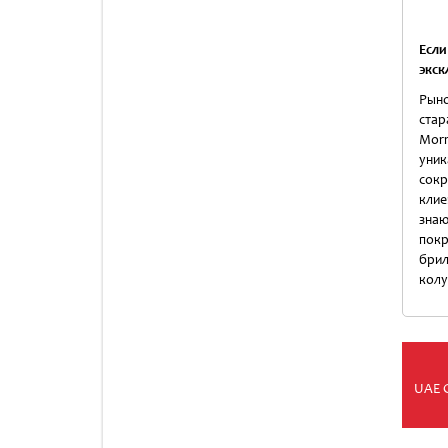
Есл
экск
Рыно
стар
Morr
уник
сок
клие
знаю
покр
бри
колу
UAE 