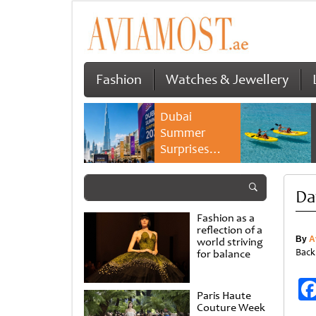
Fashion
Watches & Jewellery
Dubai
Summer
Surprises
2026 returns
with bigger
Da
savings and
family
Fashion as a
experiences
reflection of a
By
A
world striving
Back
for balance
Paris Haute
Couture Week