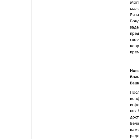
Morr
мал
Рич
Бо
зад
пре
свое
ков
прем
Нов
бол
Ваша
Пос
кон
инфо
них 
дос
Вели
каме
радо