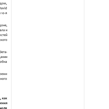
ндом,
David
 10-я
доне,
ала и
стей
ского
Зета-
дании
собна
ереми
сного
, как
дения
мысли