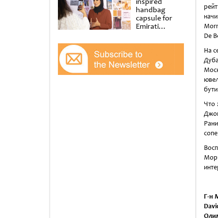
inspired
рейт
handbag
начи
capsule for
Emirati
Morr
Women’s Day
De B
at Al
Shindagha
На с
Museum
Дуба
Мос
ювел
бути
Что 
Джон
Рани
сопе
Восп
Морр
инте
Г-н 
Davi
Олим