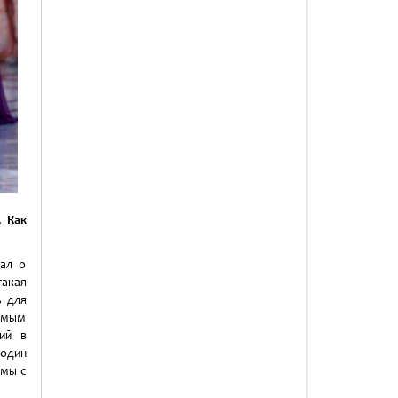
 Как
ал о
акая
ь для
самым
ий в
 один
 мы с