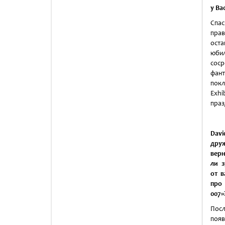
у Ва
Спа
прав
оста
юбил
соср
фант
покл
Exhi
праз
Dav
дру
вер
ли 
от 
про
007»
Посл
поя