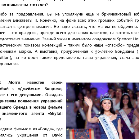
с возникают на этот счет?
сибо за поздравления. Вы не упомянули еще и бриллиантовый юб
ления Елизаветы II. Конечно, на фоне всех этих громких событий т
ваться в центре внимания. Но надо сказать, что мы им не обделены
ей – это праздник, прежде всего для наших клиентов, на которых и
едоточено внимание. Званый ужин в именитом лондонском Spencer Ho
астическим показом коллекций – таким было наше «спасибо» пред
онникам марки. А выставка, приуроченная к 50-летию Бондианы 
bition), на которой также представлены наши украшения, стала ап
днования.
id Morris известен своей
жбой с «Джеймсом Бондом»,
нее с его девушками. Ожидать
зрителям появления украшений
вашего бренда в новом фильме
 знаменитого агента «Skyfall
?
едним фильмом из «Бонда», где
влялись украшения от David