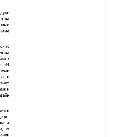
 духе
 отца
янных
имые
ских
чных
еймса
», «И
ереми
ха, и
сечет
еми и
изайн
оится
ценит
тва и
м, но
рочки