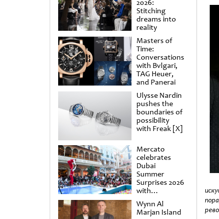
2026:
Stitching
dreams into
reality
Masters of
Time:
Conversations
with Bvlgari,
TAG Heuer,
and Panerai
Ulysse Nardin
pushes the
boundaries of
possibility
with Freak [X]
Mercato
celebrates
Dubai
Summer
Surprises 2026
with
иску
spectacular
пор
Wynn Al
shows and
рево
Marjan Island
raffles