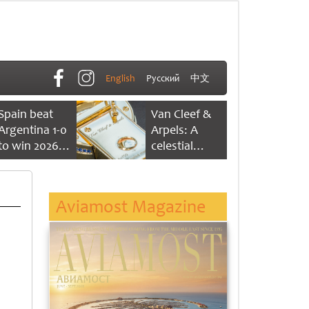
English
Русский
中文
Spain beat
Van Cleef &
Argentina 1-0
Arpels: A
to win 2026
celestial
FIFA World
dance of time
Cup
Aviamost Magazine