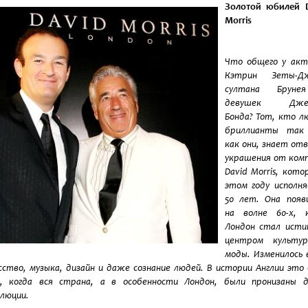
Золотой юбилей
Morris
Что общего у акт
Кэтрин Зеты-Дж
султана Брун
девушек Джей
Бонда? Тот, кто 
бриллианты так
как они, знает от
украшения от ком
David Morris, кото
этом году исполн
50 лет. Она появ
на волне 60-х, к
Лондон стал исти
центром культу
моды. Изменилось 
сство, музыка, дизайн и даже сознание людей. В истории Англии это
а, когда вся страна, а в особенности Лондон, были пронизаны д
люции.