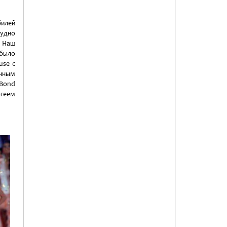
илей
рудно
. Наш
 было
use с
анным
(Bond
огеем