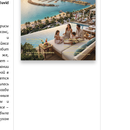
David
рисы
онс,
ея и
мса
любит
 же,
вет –
пании
рой в
яется
илась
огда
нным
ры и
все –
 была
ухом