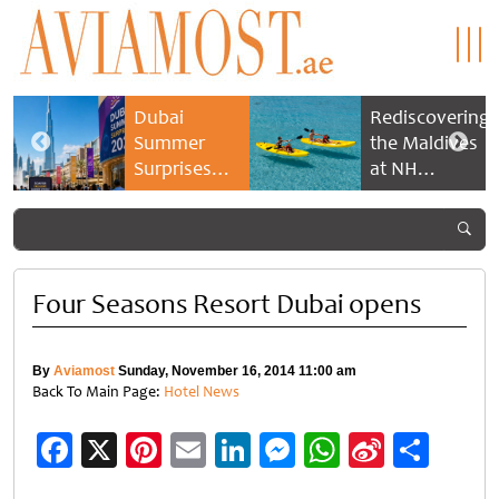
Dubai
Rediscovering
Summer
the Maldives
Surprises
at NH
2026 returns
Collection
with bigger
Maldives
savings and
Reethi Resort
family
experiences
Four Seasons Resort Dubai opens
By
Aviamost
Sunday, November 16, 2014 11:00 am
Back To Main Page:
Hotel News
Facebook
X
Pinterest
Email
LinkedIn
Messenger
WhatsApp
Sina
Shar
Weibo