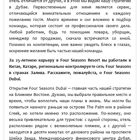
отель отличается от других, и в этом мы видим нашу стратегию
в Дубае. Первостепенным для меня является сервис,
отличающийся внимательным отношением к каждому
пожеланию гостя. Много времени и сил вложено в подбор
команды, которая состоит из профессионалов своего дела.
Любой работник, будь то помощник повара, уборщик,
менеджер по продажам, сначала встречаются со мной.
Помимо их компетенции, мне важно увидеть блеск в глазах,
искреннее желание быть частью нашей команды.
За 25-летнюю карьеру в
Four
Seasons
Resort
вы работали в
Китае, Катаре, регионально контролируете сеть
Four
Seasons
в странах Залива. Расскажите, пожалуйста, о
Four
Seasons
Dubai
.
Открытие Four Seasons Dubai ─ главная часть нашей стратегии
на Ближнем Востоке. Думаю, мы выбрали правильное место и
время, чтобы воплотить наши планы в жизнь. Мы могли бы
появиться намного раньше на острове The Palm или в районе
Creek, но хотели именно это расположение. По-моему, оно
весьма привлекательно для туристов: с одной стороны, отель
расположен рядом с великолепным пляжем, а с другой ─
находится в десяти минутах от делового района на проспекте
Шейха Заида, Международного финансового центра Дубая,