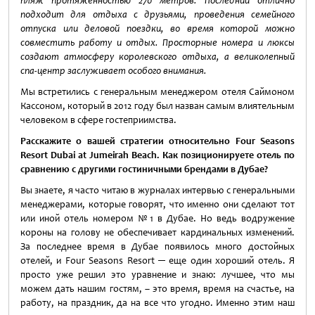
пляж протяженностью 270 метров. Последний отлично
подходит для отдыха с друзьями, проведения
семейного
отпуска
или
деловой поездки
, во время которой можно
совместить работу и отдых. Просторные номера и люксы
создают атмосферу королевского отдыха, а великолепный
спа-центр заслуживает особого внимания.
Мы встретились с генеральным менеджером отеля Саймоном
Кассоном, который в 2012 году был назван самым влиятельным
человеком в сфере гостеприимства.
Расскажите о вашей стратегии относительно
Four
Seasons
Resort
Dubai
at
Jumeirah
Beach
. Как позиционируете отель по
сравнению с другими гостиничными брендами в Дубае?
Вы знаете, я часто читаю в журналах интервью с генеральными
менеджерами, которые говорят, что именно они сделают тот
или иной отель номером №1 в Дубае. Но ведь водружение
короны на голову не обеспечивает кардинальных изменений.
За последнее время в Дубае появилось много достойных
отелей, и Four Seasons Resort ─ еще один хороший отель. Я
просто уже решил это уравнение и знаю: лучшее, что мы
можем дать нашим гостям, – это время, время на счастье, на
работу, на праздник, да на все что угодно. Именно этим наш