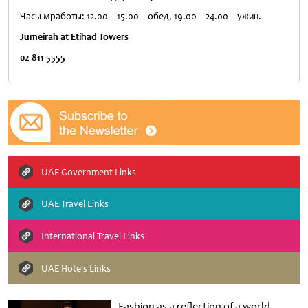
Часы мработы: 12.00 – 15.00 – обед, 19.00 – 24.00 – ужин.
Jumeirah
at
Etihad Towers
02 811 5555
UAE Government Links
UAE Travel Links
International Travel Links
UAE Hotels Links
Fashion as a reflection of a world