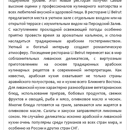
подиумном уровне. Этот новый ресторан получил самые
высокие оценки у профессионалов кулинарного матсерства и
всех любителей вкусной и здоровой пищи. В ресторане Li Beirut
предлагаются места в уютном зале с отдельным входом или на
открытой террасе с изумительным видом на Персидский Залив.
C наступлением прохладной освежающей погоды особенно
приятно провести время за ароматным кальяном, и сполна
насладиться традиционным арабским гостеприимством.
Уютный и богатый интерьер создают романтическую
атмосферу. Посещение ресторана Li Beirut перенесет вас в мир
соблазнительных ливанских деликатесов, с виртуозным
приготовлением на основе традиционных арабских
кулинарных рецептов в современной интерпретации. Как
известно, арабская кухня охватывает не только страны
аравийского полуострова, но и кухню всего Ближнего Востока.
Для ливанской кухни характерно разнообразие вегетарианских
блюд, использование приправ, бобовых продуктов, свежих
фруктов и овощей, рыба и мясо, оливковое масло и чеснок.
Многие блюда готовятся на гриле, запекаются или жарятся в
оливковом масле. Салаты и закуски заправляются лимонным
соком. Не случайно деликатесы исконно арабской и ливанской
кухни очень популярны среди гурманов из всех стран мира, и
особенно из России и других стран СНГ.