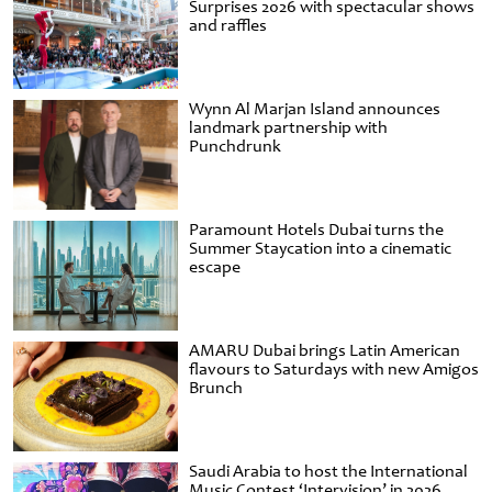
Surprises 2026 with spectacular shows
and raffles
Wynn Al Marjan Island announces
landmark partnership with
Punchdrunk
Paramount Hotels Dubai turns the
Summer Staycation into a cinematic
escape
AMARU Dubai brings Latin American
flavours to Saturdays with new Amigos
Brunch
Saudi Arabia to host the International
Music Contest ‘Intervision’ in 2026