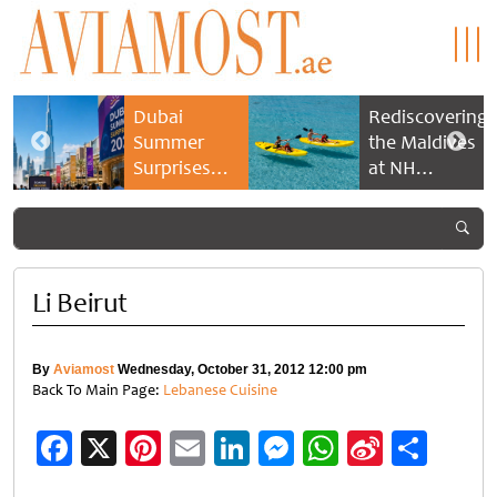
Dubai
Rediscovering
Summer
the Maldives
Surprises
at NH
2026 returns
Collection
with bigger
Maldives
savings and
Reethi Resort
family
experiences
Li Beirut
By
Aviamost
Wednesday, October 31, 2012 12:00 pm
Back To Main Page:
Lebanese Cuisine
Facebook
X
Pinterest
Email
LinkedIn
Messenger
WhatsApp
Sina
Shar
Weibo