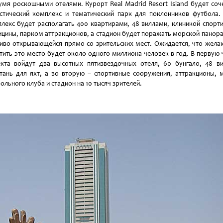
умя роскошными отелями. Курорт Real Madrid Resort Island будет соч
стический комплекс и тематический парк для поклонников футбола.
лекс будет располагать 400 квартирами, 48 виллами, клиникой спорт
цины, парком аттракционов, а стадион будет поражать морской панор
иво открывающейся прямо со зрительских мест. Ожидается, что жел
тить это место будет около одного миллиона человек в год. В первую 
кта войдут два высотных пятизвездочных отеля, 60 бунгало, 48 в
тань для яхт, а во вторую – спортивные сооружения, аттракционы, 
ольного клуба и стадион на 10 тысяч зрителей.