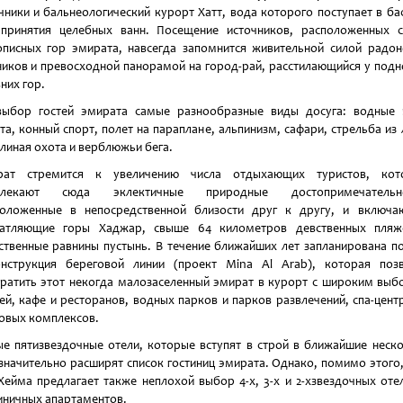
чники и бальнеологический курорт Хатт, вода которого поступает в ба
принятия целебных ванн. Посещение источников, расположенных 
писных гор эмирата, навсегда запомнится живительной силой радо
иков и превосходной панорамой на город-рай, расстилающийся у под
них гор.
выбор гостей эмирата самые разнообразные виды досуга: водные 
та, конный спорт, полет на параплане, альпинизм, сафари, стрельба из 
линая охота и верблюжьи бега.
рат стремится к увеличению числа отдыхающих туристов, кот
влекают сюда эклектичные природные достопримечательно
положенные в непосредственной близости друг к другу, и включа
чатляющие горы Хаджар, свыше 64 километров девственных пляж
ственные равнины пустынь. В течение ближайших лет запланирована п
нструкция береговой линии (проект Mina Al Arab), которая поз
ратить этот некогда малозаселенный эмират в курорт с широким вы
ей, кафе и ресторанов, водных парков и парков развлечений, спа-цент
овых комплексов.
е пятизвездочные отели, которые вступят в строй в ближайшие неск
 значительно расширят список гостиниц эмирата. Однако, помимо этого
Хейма предлагает также неплохой выбор 4-х, 3-х и 2-хзвездочных оте
иничных апартаментов.