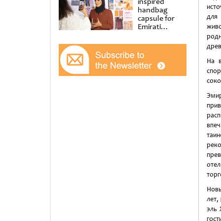
inspired
исто
handbag
для 
capsule for
Emirati
живо
Women’s Day
родн
at Al
древ
Shindagha
Museum
На 
спор
соко
Эми
при
рас
впе
таин
реко
прев
отел
торг
Новы
лет,
эль 
гост