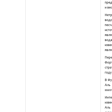
пред
и ве
Нет
вод
пес
ист
явля
вод
изве
явля
Пере
Форт
стра
году
В Фу
Аль 
милл
Инте
изве
Аль 