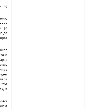
ие 29
ния,
ежных
ем 50
но до
рорта
иков
вана
парка
ется,
чные
будет
 парк
 Этот
ах, в
енных
ионом