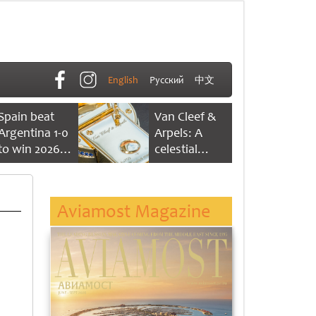
English
Русский
中文
Spain beat
Van Cleef &
Argentina 1-0
Arpels: A
to win 2026
celestial
FIFA World
dance of time
Cup
Aviamost Magazine