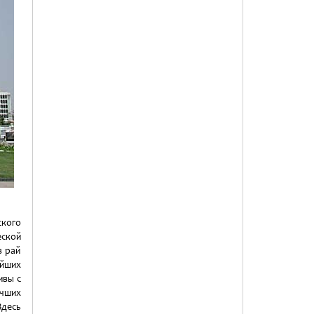
ского
ской
в рай
ейших
ивы с
учших
Здесь