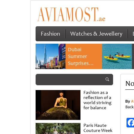
Fashion
Watches & Jewellery
Dubai
Summer
Surprises
2026 returns
with bigger
No
savings and
family
Fashion as a
experiences
reflection of a
By
A
world striving
Back
for balance
Paris Haute
Couture Week