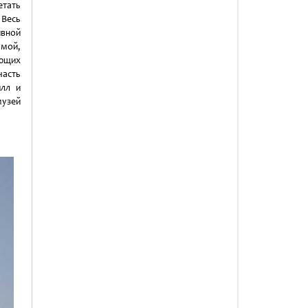
етать
 Весь
ивной
амой,
ающих
часть
илл и
музей