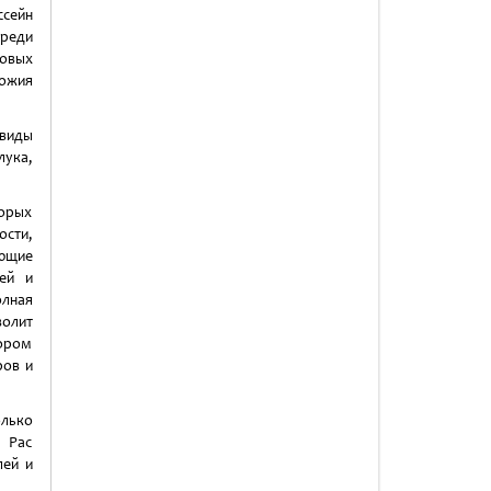
ссейн
среди
новых
ножия
виды
лука,
орых
сти,
ющие
ей и
олная
волит
бором
ров и
олько
, Рас
лей и