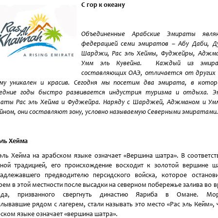
С гор к океану
Объединенные Арабские Эмираты явля
федерацией семи эмиратов – Абу Даби, Д
Шарджи, Рас эль Хеймы, Фуджейры, Аджма
Умм эль Кувейна. Каждый из эмира
составляющих ОАЭ, отличается от других 
му уникален и красив. Сегодня мы посетим два эмирата, в кото
ледние годы быстро развивается индустрия туризма и отдыха. Э
аты Рас эль Хейма и Фуджейра. Наряду с Шарджей, Аджманом и Ум
йном, они составляют зону, условно называемую Северными эмиратами
эль Хейма
эль Хейма на арабском языке означает «Вершина шатра». В соответст
ной традицией, его происхождение восходит к золотой вершине ш
адлежавшего предводителю персидского войска, которое останов
рем в этой местности после высадки на северном побережье залива во 
ода, призванного свергнуть династию Яариба в Омане. Мор
лывавшие рядом с лагерем, стали называть это место «Рас эль Кейм», 
ском языке означает «вершина шатра».