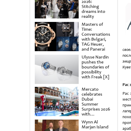
2026:
Stitching
dreams into
reality
Masters of
Time:
Conversations
with Bvlgari,
TAG Heuer,
and Panerai
свое
пос
Ulysse Nardin
эмир
pushes the
boundaries of
Куве
possibility
with Freak [X]
Рас 
Mercato
Рас 
celebrates
Dubai
мест
Summer
прин
Surprises 2026
лаге
with
пох
spectacular
Wynn Al
проп
shows and
Marjan Island
raffles
араб