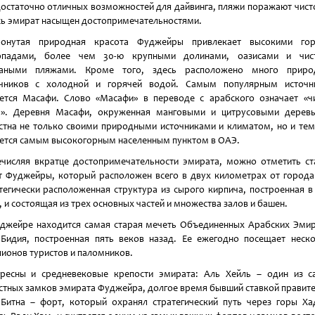
остаточно отличных возможностей для дайвинга, пляжи поражают чист
сь эмират насыщен достопримечательностями.
ронутая природная красота Фуджейры привлекает высокими гор
опадами, более чем 30-ю крупными долинами, оазисами и чис
чаными пляжами. Кроме того, здесь расположено много приро
очников с холодной и горячей водой. Самым популярным источн
ется Масафи. Слово «Масафи» в переводе с арабского означает «ч
а». Деревня Масафи, окруженная манговыми и цитрусовыми деревь
стна не только своими природными источниками и климатом, но и тем
ется самым высокогорным населенным пунктом в ОАЭ.
числяя вкратце достопримечательности эмирата, можно отметить с
 Фуджейры, который расположен всего в двух километрах от города
тегически расположенная структура из сырого кирпича, построенная в
, и состоящая из трех основных частей и множества залов и башен.
джейре находится самая старая мечеть Объединенных Арабских Эми
Бидия, построенная пять веков назад. Ее ежегодно посещает неск
ионов туристов и паломников.
ресны и средневековые крепости эмирата: Аль Хейль – один из 
стных замков эмирата Фуджейра, долгое время бывший ставкой правите
Битна – форт, который охранял стратегический путь через горы Х