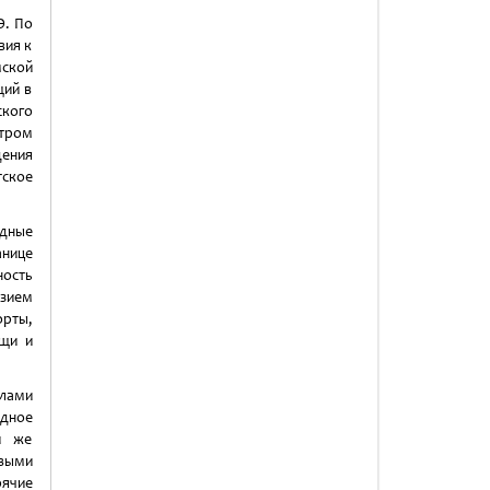
Э. По
вия к
мской
щий в
ского
нтром
дения
тское
одные
анице
ность
азием
орты,
щи и
лами
одное
и же
выми
ячие