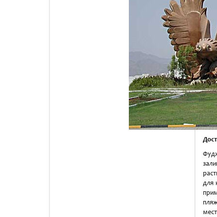
Дос
Фудж
зал
раст
для 
прим
пляж
мест