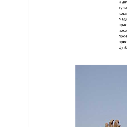
и дв
тури
комп
меди
крас
посе
прое
прис
футб