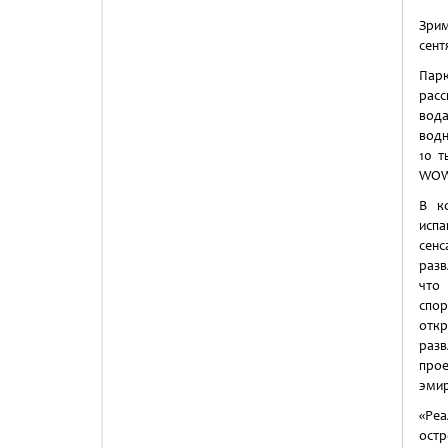
Зрим
сент
Пар
расс
вода
водн
10 т
WOW 
В к
исп
сенс
разв
что
спор
откр
разв
прое
эмир
«Реа
остр