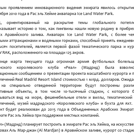
ым проявлением инновационного видения эмирата явилось открыт
ября 2010 года в Рас эль Хейме аквапарка Ice Land Water Park.
к, ориентированный на раскрытие темы глобального потепле
казывает историю о том, как пингвины нашли новую родину в прибр
х Аравийского залива. Аквапарк Ice Land Water Park, с более ч
ыми аттракционами и водяными горками, способный принять ежеднев
ысяч посетителей, является первой фазой тематического парка и ку
RAK, расположенного на площади 125 акров.
онце марта текущего года огромная армия футбольных болельщ
анского королевского клуба «Реал» (Мадрид) была взволно
ационным сообщением о презентации проекта масштабного курорта и 
лечений Real Madrid Resort Island стоимостью 1 млрд. долларов. Ожида
 на специально отведенной территории будут построены разли
тивные объекты, в том числе 10-тысячный стадион, с которого 
ываться вид на море, фешенебельные отели и виллы, тематический
лечений, музей мадридского «Королевского клуба» и бухта для яхт.
кт будет реализован до 2015 года в Объединенных Арабских Эмират
ате Рас эль Хейма при поддержке местных компаний.
л» (Мадрид) планирует построить в эмирате Рас эль Хейма, на искусств
овах Аль Мар-джан (Al Mardjan) в Аравийском заливе, курорт со стад