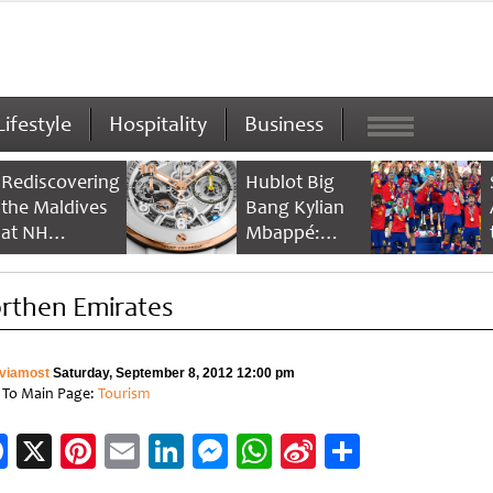
Lifestyle
Hospitality
Business
Rediscovering
Hublot Big
the Maldives
Bang Kylian
at NH
Mbappé:
Collection
Champion’s
Maldives
Timepiece
rthen Emirates
Reethi Resort
viamost
Saturday, September 8, 2012 12:00 pm
 To Main Page:
Tourism
Facebook
X
Pinterest
Email
LinkedIn
Messenger
WhatsApp
Sina
Share
Weibo