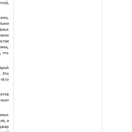
отой,
ами,
тыми
дных
иком
истая
ями,
, что
тарый
. Это
 1670
ратов
олько
самых
ля, и
аджар