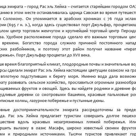
ица эмирата – город Рас эль Хейма – считается старейшим городом ОА
анию в этом месте останавливалась царица Савская во время путешест
 Соломону. Он упоминается в арабских хрониках с 76 года исла
рии (695 г н. э.), когда здесь существовал порт Джульфар, процветаю
лом центр торговли жемчугом и крупнейший торговый центр Персид
ва. Удобное расположение города сделало его важным торговым це
 времени. Богатство города служило причиной постоянного напа
ких разбойников, и поэтому этот район получил название «пира
режье». Порт Джульфар процветал до XVII века.
ше время благоприятный климат, плодородные почвы и значительные в
рсы сделали эмират Рас эль Хейма настоящим цветущим оазисом на гр
 вплотную подступивших к берегу моря. Именно вода дала возмож
ату развивать сельское хозяйство, прославиться огромным разнообр
щиваемых фруктов и овощей. Здесь вы найдете родники и древние ф
чудливые деревни со смотровыми башнями, красивые пальмовые ро
писные холмы, лазурное побережье и пустынные дюны.
овные достопримечательности эмирата рассредоточены за преде
да. Рас эль Хейма предлагает туристам совершить долгое пешех
ешествие вдоль красивых незагрязненных пляжей побережья. Ил
ершить вылазку в оазис Масафи, широко известный своими фрукто
ами и природными источниками. Тысячи туристов привлекают гор