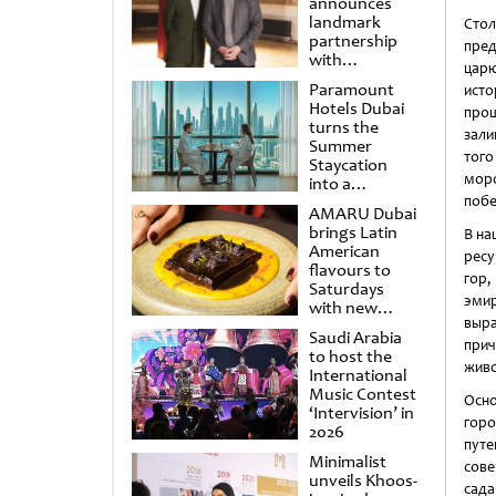
announces
landmark
Стол
partnership
пред
with
царю
Punchdrunk
Paramount
исто
Hotels Dubai
прош
turns the
зали
Summer
того
Staycation
морс
into a
cinematic
побе
AMARU Dubai
escape
brings Latin
В на
American
ресу
flavours to
гор,
Saturdays
эмир
with new
выра
Amigos
Saudi Arabia
Brunch
при
to host the
живо
International
Music Contest
Осн
‘Intervision’ in
горо
2026
пут
Minimalist
сов
unveils Khoos-
сад