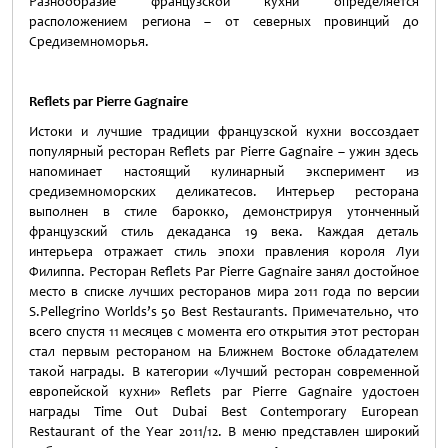
Разнообразие французской кухни определяется
расположением региона – от северных провинций до
Средиземноморья.
Reflets par Pierre Gagnaire
Истоки и лучшие традиции французской кухни воссоздает
популярный ресторан Reflets par Pierre Gagnaire – ужин здесь
напоминает настоящий кулинарный эксперимент из
средиземноморских деликатесов. Интерьер ресторана
выполнен в стиле барокко, демонстрируя утонченный
французский стиль декаданса 19 века. Каждая деталь
интерьера отражает стиль эпохи правления короля Луи
Филиппа. Ресторан Reflets Par Pierre Gagnaire занял достойное
место в списке лучших ресторанов мира 2011 года по версии
S.Pellegrino Worlds’s 50 Best Restaurants. Примечательно, что
всего спустя 11 месяцев с момента его открытия этот ресторан
стал первым рестораном на Ближнем Востоке обладателем
такой награды. В категории «Лучший ресторан современной
европейской кухни» Reflets par Pierre Gagnaire удостоен
награды Time Out Dubai Best Contemporary European
Restaurant of the Year 2011/12. В меню представлен широкий