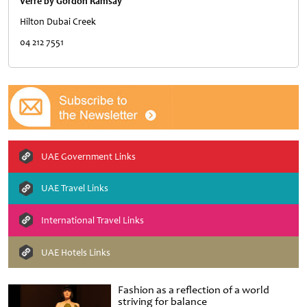
Verre by Gordon Ramsay
Hilton Dubai Creek
04 212 7551
UAE Government Links
UAE Travel Links
International Travel Links
UAE Hotels Links
Fashion as a reflection of a world
striving for balance