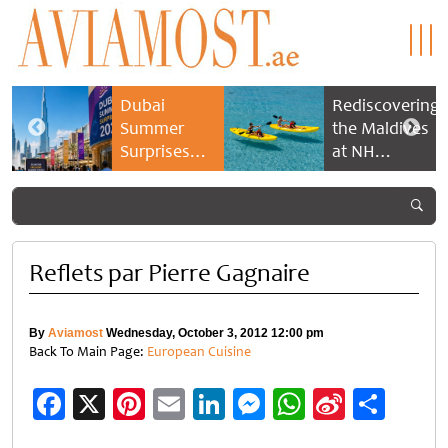
Dubai
Rediscovering
Summer
the Maldives
Surprises
at NH
2026 returns
Collection
with bigger
Maldives
savings and
Reethi Resort
family
experiences
Reflets par Pierre Gagnaire
By
Aviamost
Wednesday, October 3, 2012 12:00 pm
Back To Main Page:
European Cuisine
Facebook
X
Pinterest
Email
LinkedIn
Messenger
WhatsApp
Sina
Shar
Weibo