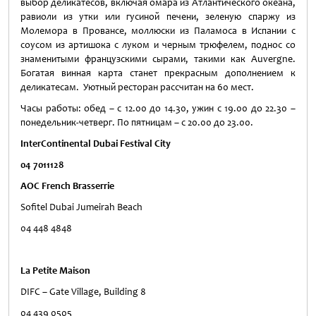
выбор деликатесов, включая омара из Атлантического океана,
равиоли из утки или гусиной печени, зеленую спаржу из
Молемора в Провансе, моллюски из Паламоса в Испании с
соусом из артишока с луком и черным трюфелем, поднос со
знаменитыми французскими сырами, такими как Auvergne.
Богатая винная карта станет прекрасным дополнением к
деликатесам. Уютный ресторан рассчитан на 60 мест.
Часы работы: обед – с 12.00 до 14.30, ужин с 19.00 до 22.30 –
понедельник-четверг. По пятницам – с 20.00 до 23.00.
InterContinental Dubai Festival City
04 7011128
AOC French Brasserrie
Sofitel Dubai Jumeirah Beach
04 448 4848
La Petite Maison
DIFC – Gate Village, Building 8
04 439 0505