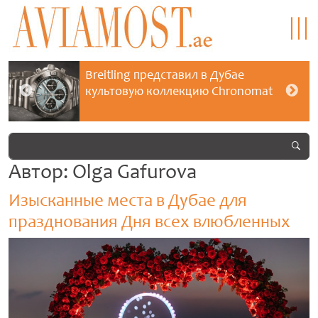
Breitling представил в Дубае
культовую коллекцию Chronomat
Автор:
Olga Gafurova
Изысканные места в Дубае для
празднования Дня всех влюбленных