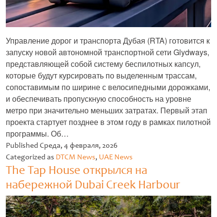
Управление дорог и транспорта Дубая (RTA) готовится к
запуску новой автономной транспортной сети Glydways,
представляющей собой систему беспилотных капсул,
которые будут курсировать по выделенным трассам,
сопоставимым по ширине с велосипедными дорожками,
и обеспечивать пропускную способность на уровне
метро при значительно меньших затратах. Первый этап
проекта стартует позднее в этом году в рамках пилотной
программы. Об…
Untitled
Published
Среда, 4 февраля, 2026
Categorized as
DTCM News
,
UAE News
The Tap House открылся на
набережной Dubai Creek Harbour