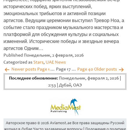
исторических побед, ярких выступлений,
эмоциональных трибьютов и активной позиции
артистов. Ведущим церемонии выступил Тревор Ноа, а
событие стало праздником музыкального мастерства и
платформой для обсуждения культуры и социальных
изменений. Исторические победы и звездные вечера
артистов Одним…
Untitled
Published
Понедельник, 2 февраля, 2026
Categorized as
Stars
,
UAE News
Пагинация
Newer
posts
Page 1
…
Page 17
…
Page 40
Older
posts
записей
Последнее обновление:
Понедельник, февраля 2, 2026
|
2:53
|
Дубай, ОАЭ
Aвторское право © 2026 Aviamost.ae Все права защищены Русский
журнал в Дубае Часто задаваемые вопросы | Положения о политике