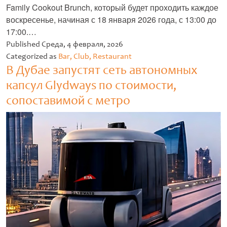
Family Cookout Brunch, который будет проходить каждое
воскресенье, начиная с 18 января 2026 года, с 13:00 до
17:00.…
Untitled
Published
Среда, 4 февраля, 2026
Categorized as
Bar, Club, Restaurant
В Дубае запустят сеть автономных
капсул Glydways по стоимости,
сопоставимой с метро