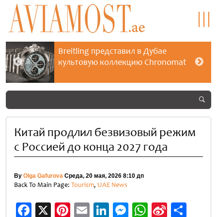
Breitling представил в Дубае
культовую коллекцию Chronomat
Китай продлил безвизовый режим
с Россией до конца 2027 года
By
Olga Gafurova
Среда, 20 мая, 2026 8:10 дп
Back To Main Page:
Tourism
,
UAE News
Facebook
X
Pinterest
Email
LinkedIn
Messenger
WhatsApp
Sina
Отп