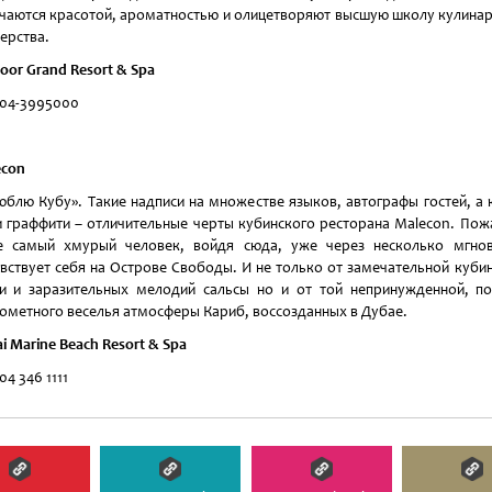
чаются красотой, ароматностью и олицетворяют высшую школу кулина
ерства.
oor Grand Resort & Spa
 04-3995000
econ
юблю Кубу». Такие надписи на множестве языков, автографы гостей, а 
и граффити – отличительные черты кубинского ресторана Malecon. Пож
е самый хмурый человек, войдя сюда, уже через несколько мгнов
вствует себя на Острове Свободы. И не только от замечательной куби
и и заразительных мелодий сальсы но и от той непринужденной, п
ометного веселья атмосферы Кариб, воссозданных в Дубае.
i
Marine Beach
Resort & Spa
04 346 1111