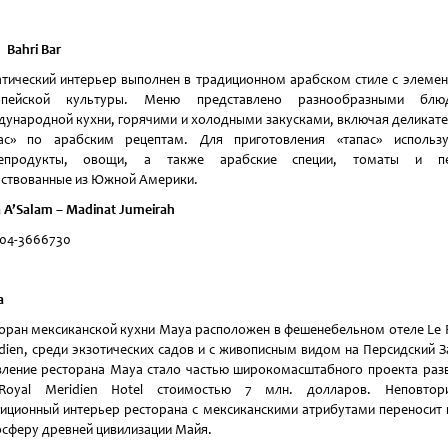
Bahri Bar
тический интерьер выполнен в традиционном арабском стиле с элеме
опейской культуры. Меню представлено разнообразными блю
ународной кухни, горячими и холодными закусками, включая деликат
пас» по арабским рецептам. Для приготовления «тапас» использу
епродукты, овощи, а также арабские специи, томаты и пе
ствованные из Южной Америки.
 A’Salam – Madinat Jumeirah
 04-3666730
a
оран мексиканской кухни Maya расположен в фешенебельном отеле Le 
dien, среди экзотических садов и с живописным видом на Персидский З
ление ресторана Maya стало частью широкомасштабного проекта раз
Royal Meridien Hotel стоимостью 7 млн. долларов. Неповтор
иционный интерьер ресторана с мексиканскими атрибутами переносит 
сферу древней цивилизации Майя.