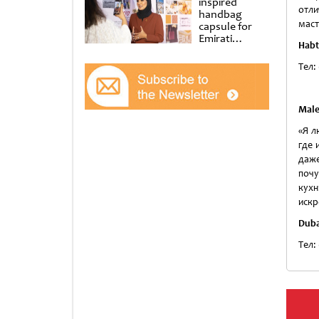
inspired
отли
handbag
маст
capsule for
Emirati
Habt
Women’s Day
at Al
Тел:
Shindagha
Museum
Mal
«Я л
где 
даж
почу
кухн
искр
Duba
Тел: 