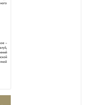
рного
кое –
алуй,
ений
нской
олной