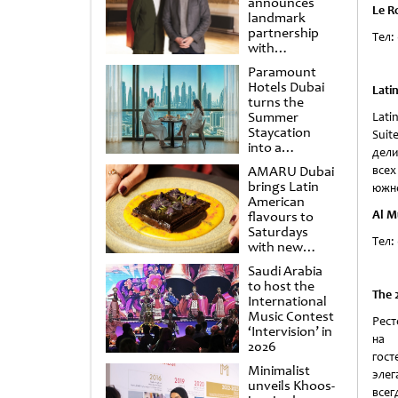
announces
Le R
landmark
partnership
Тел:
with
Punchdrunk
Paramount
Hotels Dubai
Lati
turns the
Summer
Lati
Staycation
Sui
into a
дели
cinematic
AMARU Dubai
все
escape
brings Latin
южно
American
Al M
flavours to
Saturdays
Тел: 
with new
Amigos
Saudi Arabia
Brunch
to host the
The
2
International
Music Contest
Рест
‘Intervision’ in
на 
2026
гост
Minimalist
элег
unveils Khoos-
всег