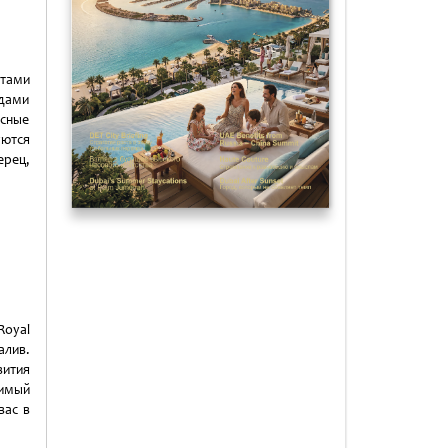
нтами
дами
есные
ются
рец,
Royal
алив.
вития
имый
вас в