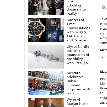
2026:
Stitching
dreams into
reality
Тема
Masters of
Time:
евр
Conversations
межд
with Bvlgari,
«та
TAG Heuer,
мор
and Panerai
заим
Ulysse Nardin
Mina
pushes the
boundaries of
Тел:
possibility
with Freak [X]
May
Mercato
celebrates
Рест
Dubai
Meri
Summer
Появ
Surprises 2026
with
Le 
spectacular
трад
Wynn Al
shows and
атмо
Marjan Island
raffles