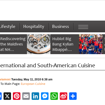
Lifestyle
Hospitality
Business
Rediscovering
Hublot Big
the Maldives
Bang Kylian
at NH
Mbappé:
Collection
Champion’s
Maldives
Timepiece
ternational and South-American Cuisine
Reethi Resort
viamost
Tuesday, May 11, 2010 6:38 am
 To Main Page:
European Cuisine
Facebook
X
Pinterest
Email
LinkedIn
Messenger
WhatsApp
Sina
Share
Weibo