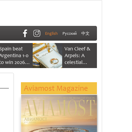
English
Русский
中文
Spain beat
Van Cleef &
Argentina 1-0
Arpels: A
to win 2026
celestial
FIFA World
dance of time
Cup
Aviamost Magazine