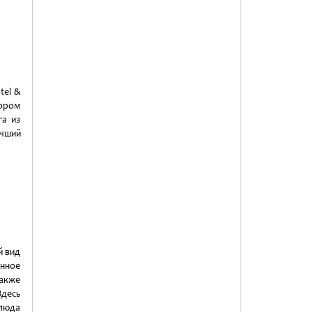
tel &
ором
га из
чший
й вид
нное
также
Здесь
Блюда