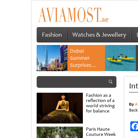
Fashion
Watches & Jewellery
Dubai
Summer
Surprises
2026 returns
with bigger
In
savings and
family
Fashion as a
experiences
reflection of a
By
A
world striving
Back
for balance
Paris Haute
Couture Week