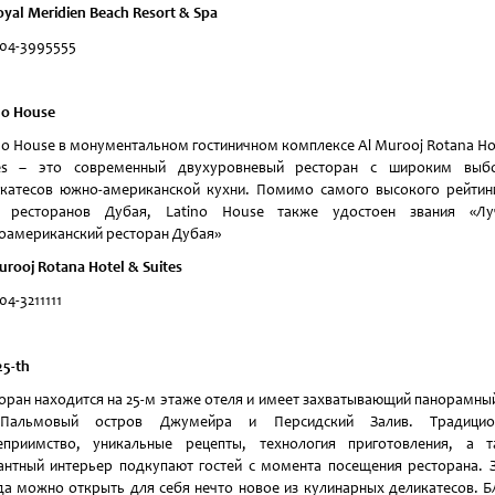
oyal Meridien Beach Resort & Spa
 04-3995555
no
House
no House в монументальном гостиничном комплексе Al Murooj Rotana Ho
tes – это современный двухуровневый ресторан с широким выб
катесов южно-американской кухни. Помимо самого высокого рейтин
х ресторанов Дубая, Latino House также удостоен звания «Лу
американский ресторан Дубая»
urooj Rotana Hotel & Suites
04-3211111
5-
th
оран находится на 25-м этаже отеля и имеет захватывающий панорамны
Пальмовый остров Джумейра и Персидский Залив. Традицио
еприимство, уникальные рецепты, технология приготовления, а 
антный интерьер подкупают гостей с момента посещения ресторана. 
да можно открыть для себя нечто новое из кулинарных деликатесов. 